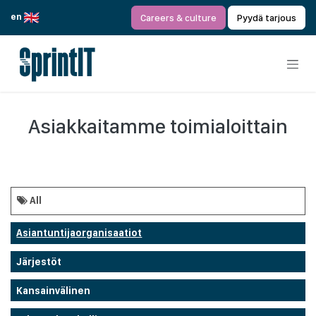
Siirry sisältöön
en
Careers & culture
Pyydä tarjous
Asiakkaitamme toimialoittain
All
Asiantuntijaorganisaatiot
Järjestöt
Kansainvälinen