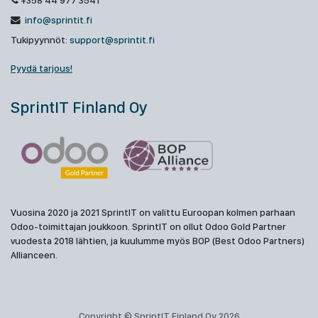
+358 44 977 3541
info@sprintit.fi
Tukipyynnöt:
support@sprintit.fi
Pyydä tarjous!
SprintIT Finland Oy
Vuosina 2020 ja 2021 SprintIT on valittu Euroopan kolmen parhaan
Odoo-toimittajan joukkoon. SprintIT on ollut Odoo Gold Partner
vuodesta 2018 lähtien, ja kuulumme myös BOP (Best Odoo Partners)
Allianceen.
Copyright © SprintIT Finland Oy 2026