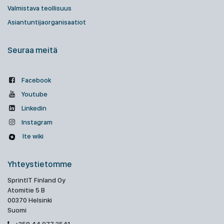
Valmistava teollisuus
Asiantuntijaorganisaatiot
Seuraa meitä
Facebook
Youtube
Linkedin
Instagram
Ite wiki
Yhteystietomme
SprintIT Finland Oy
Atomitie 5 B
00370 Helsinki
Suomi