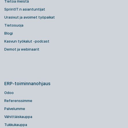
Tietoa meistä
SprintIT:n asiantuntijat
Urasivut ja avoimet työpaikat
Tietosuoja
Blogi
Kasvun työkalut -podcast
Demot ja webinaarit
ERP-toiminnanohjaus
Odoo
Referenssimme
Palvelumme
Vähittäiskauppa
Tukkukauppa