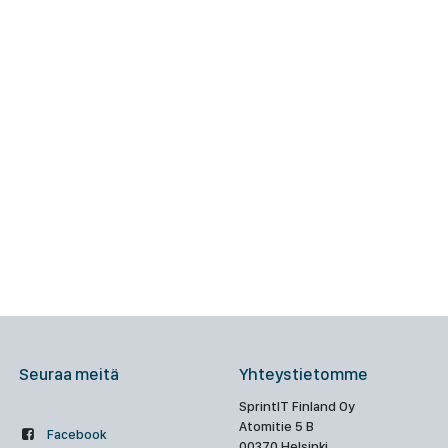
Seuraa meitä
Yhteystietomme
SprintIT Finland Oy
Atomitie 5 B
Facebook
00370 Helsinki