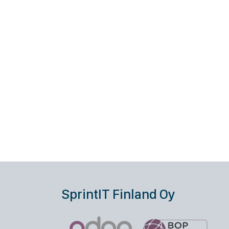
SprintIT Finland Oy