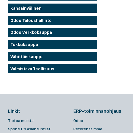
Kansainvälinen
Odoo Taloushallinto
Odoo Verkkokauppa
Tukkukauppa
Vähittäiskauppa
Valmistava Teollisuus
Linkit
ERP-toiminnanohjaus
Tietoa meistä
Odoo
SprintIT:n asiantuntijat
Referenssimme