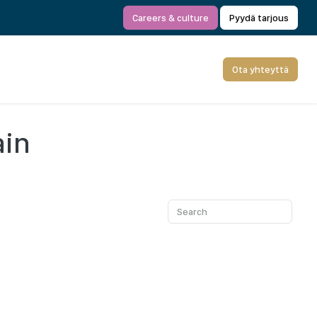
Careers & culture
Pyydä tarjous
Ota yhteyttä
ain