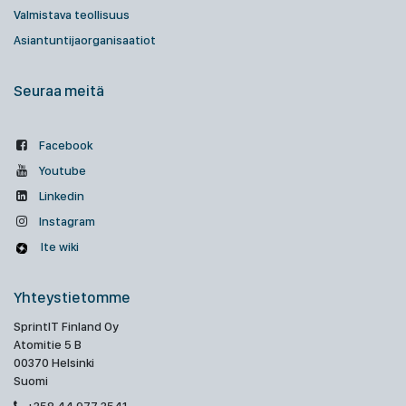
Valmistava teollisuus
Asiantuntijaorganisaatiot
Seuraa meitä
Facebook
Youtube
Linkedin
Instagram
Ite wiki
Yhteystietomme
SprintIT Finland Oy
Atomitie 5 B
00370 Helsinki
Suomi