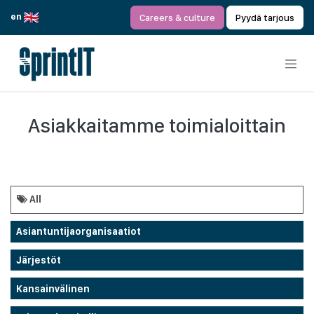
Siirry sisältöön
en
Careers & culture
Pyydä tarjous
Asiakkaitamme toimialoittain
All
Asiantuntijaorganisaatiot
Järjestöt
Kansainvälinen