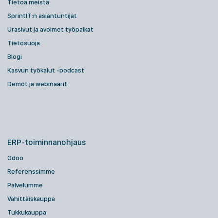
Tietoa meistä
SprintIT:n asiantuntijat
Urasivut ja avoimet työpaikat
Tietosuoja
Blogi
Kasvun työkalut -podcast
Demot ja webinaarit
ERP-toiminnanohjaus
Odoo
Referenssimme
Palvelumme
Vähittäiskauppa
Tukkukauppa