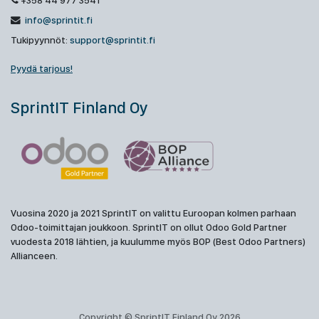
+358 44 977 3541
info@sprintit.fi
Tukipyynnöt:
support@sprintit.fi
Pyydä tarjous!
SprintIT Finland Oy
Vuosina 2020 ja 2021 SprintIT on valittu Euroopan kolmen parhaan
Odoo-toimittajan joukkoon. SprintIT on ollut Odoo Gold Partner
vuodesta 2018 lähtien, ja kuulumme myös BOP (Best Odoo Partners)
Allianceen.
Copyright © SprintIT Finland Oy 2026