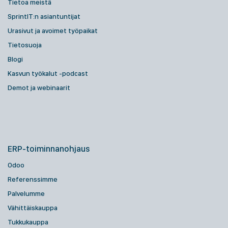
Tietoa meistä
SprintIT:n asiantuntijat
Urasivut ja avoimet työpaikat
Tietosuoja
Blogi
Kasvun työkalut -podcast
Demot ja webinaarit
ERP-toiminnanohjaus
Odoo
Referenssimme
Palvelumme
Vähittäiskauppa
Tukkukauppa