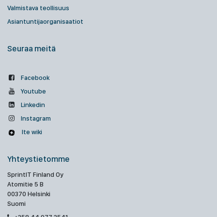
Valmistava teollisuus
Asiantuntijaorganisaatiot
Seuraa meitä
Facebook
Youtube
Linkedin
Instagram
Ite wiki
Yhteystietomme
SprintIT Finland Oy
Atomitie 5 B
00370 Helsinki
Suomi