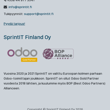
+358 44 977 3541
info@sprintit.fi
Tukipyynnöt:
support@sprintit.fi
Pyydä tarjous!
SprintIT Finland Oy
Vuosina 2020 ja 2021 SprintIT on valittu Euroopan kolmen parhaan
Odoo-toimittajan joukkoon. SprintIT on ollut Odoo Gold Partner
vuodesta 2018 lähtien, ja kuulumme myös BOP (Best Odoo Partners)
Allianceen.
Copyright © SprintIT Finland Oy 2026