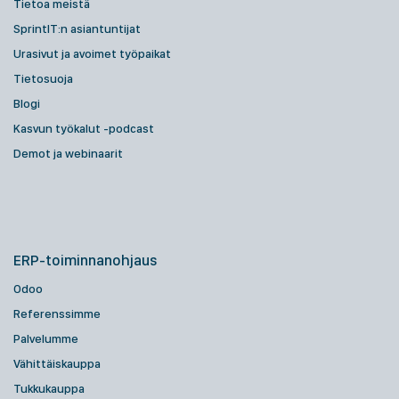
Tietoa meistä
SprintIT:n asiantuntijat
Urasivut ja avoimet työpaikat
Tietosuoja
Blogi
Kasvun työkalut -podcast
Demot ja webinaarit
ERP-toiminnanohjaus
Odoo
Referenssimme
Palvelumme
Vähittäiskauppa
Tukkukauppa