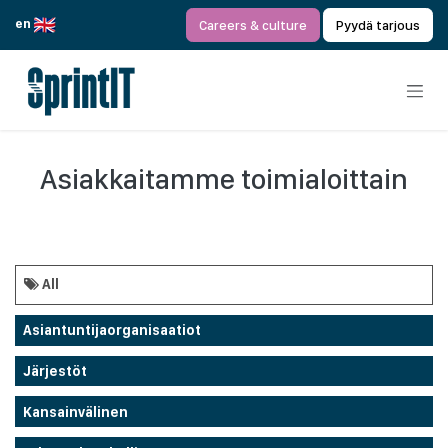
Siirry sisältöön
en
Careers & culture
Pyydä tarjous
Asiakkaitamme toimialoittain
All
Asiantuntijaorganisaatiot
Järjestöt
Kansainvälinen