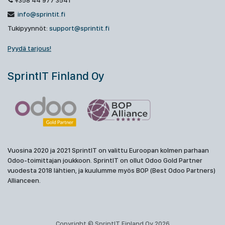
+358 44 977 3541
info@sprintit.fi
Tukipyynnöt:
support@sprintit.fi
Pyydä tarjous!
SprintIT Finland Oy
Vuosina 2020 ja 2021 SprintIT on valittu Euroopan kolmen parhaan
Odoo-toimittajan joukkoon. SprintIT on ollut Odoo Gold Partner
vuodesta 2018 lähtien, ja kuulumme myös BOP (Best Odoo Partners)
Allianceen.
Copyright © SprintIT Finland Oy 2026