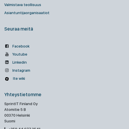
Valmistava teollisuus
Asiantuntijaorganisaatiot
Seuraa meitä
Facebook
Youtube
Linkedin
Instagram
Ite wiki
Yhteystietomme
SprintIT Finland Oy
Atomitie 5 B
00370 Helsinki
Suomi