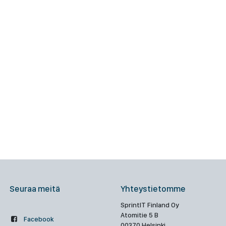
Seuraa meitä
Yhteystietomme
SprintIT Finland Oy
Atomitie 5 B
Facebook
00370 Helsinki