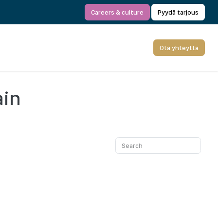
Careers & culture
Pyydä tarjous
Ota yhteyttä
ain