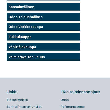
Kansainvälinen
Odoo Taloushallinto
Odoo Verkkokauppa
Tukkukauppa
Vähittäiskauppa
Valmistava Teollisuus
Linkit
ERP-toiminnanohjaus
Tietoa meistä
Odoo
SprintIT:n asiantuntijat
Referenssimme