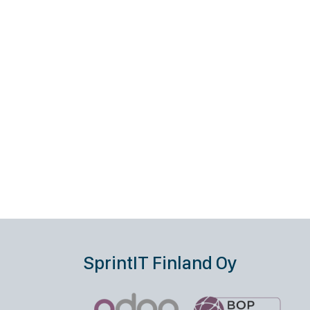
SprintIT Finland Oy