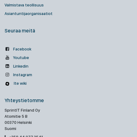
Valmistava teollisuus
Asiantuntijaorganisaatiot
Seuraa meitä
Facebook
Youtube
Linkedin
Instagram
Ite wiki
Yhteystietomme
SprintIT Finland Oy
Atomitie 5 B
00370 Helsinki
Suomi