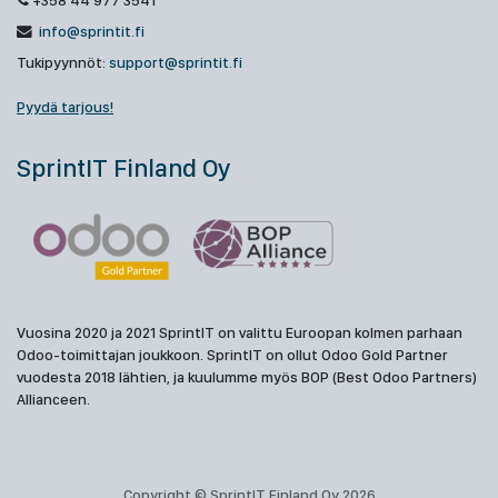
+358 44 977 3541
info@sprintit.fi
Tukipyynnöt:
support@sprintit.fi
Pyydä tarjous!
SprintIT Finland Oy
Vuosina 2020 ja 2021 SprintIT on valittu Euroopan kolmen parhaan
Odoo-toimittajan joukkoon. SprintIT on ollut Odoo Gold Partner
vuodesta 2018 lähtien, ja kuulumme myös BOP (Best Odoo Partners)
Allianceen.
Copyright © SprintIT Finland Oy 2026