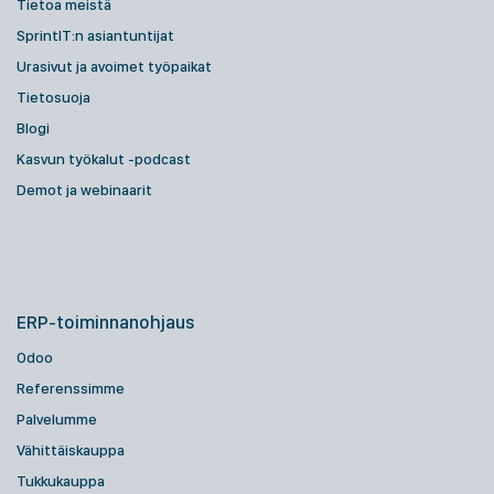
Tietoa meistä
SprintIT:n asiantuntijat
Urasivut ja avoimet työpaikat
Tietosuoja
Blogi
Kasvun työkalut -podcast
Demot ja webinaarit
ERP-toiminnanohjaus
Odoo
Referenssimme
Palvelumme
Vähittäiskauppa
Tukkukauppa