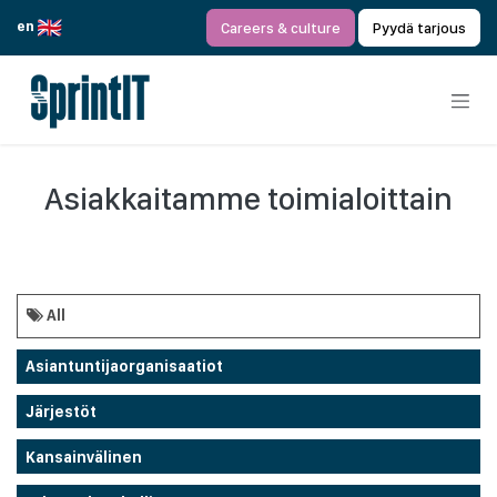
Siirry sisältöön
en
Careers & culture
Pyydä tarjous
Asiakkaitamme toimialoittain
All
Asiantuntijaorganisaatiot
Järjestöt
Kansainvälinen