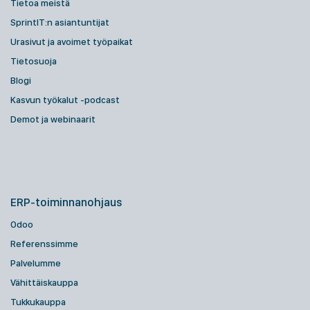
Tietoa meistä
SprintIT:n asiantuntijat
Urasivut ja avoimet työpaikat
Tietosuoja
Blogi
Kasvun työkalut -podcast
Demot ja webinaarit
ERP-toiminnanohjaus
Odoo
Referenssimme
Palvelumme
Vähittäiskauppa
Tukkukauppa