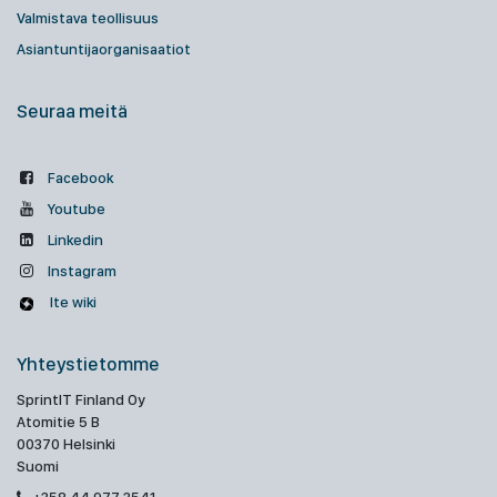
Valmistava teollisuus
Asiantuntijaorganisaatiot
Seuraa meitä
Facebook
Youtube
Linkedin
Instagram
Ite wiki
Yhteystietomme
SprintIT Finland Oy
Atomitie 5 B
00370 Helsinki
Suomi