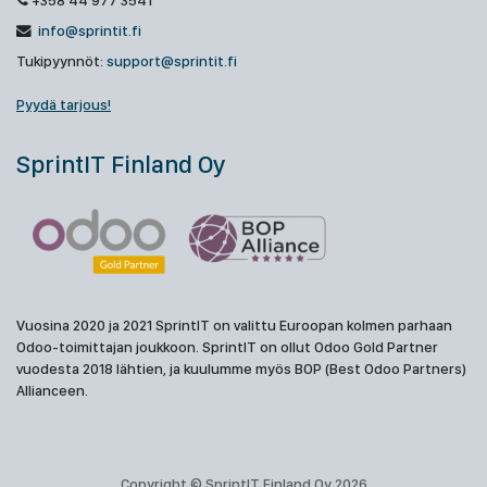
+358 44 977 3541
info@sprintit.fi
Tukipyynnöt:
support@sprintit.fi
Pyydä tarjous!
SprintIT Finland Oy
Vuosina 2020 ja 2021 SprintIT on valittu Euroopan kolmen parhaan
Odoo-toimittajan joukkoon. SprintIT on ollut Odoo Gold Partner
vuodesta 2018 lähtien, ja kuulumme myös BOP (Best Odoo Partners)
Allianceen.
Copyright © SprintIT Finland Oy 2026