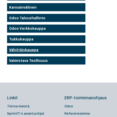
Kansainvälinen
Odoo Taloushallinto
Odoo Verkkokauppa
Tukkukauppa
Vähittäiskauppa
Valmistava Teollisuus
Linkit
ERP-toiminnanohjaus
Tietoa meistä
Odoo
SprintIT:n asiantuntijat
Referenssimme