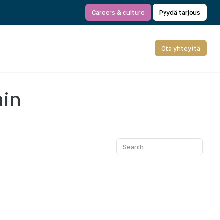
Careers & culture
Pyydä tarjous
Ota yhteyttä
ain