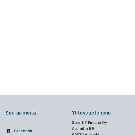
Seuraa meitä
Yhteystietomme
SprintIT Finland Oy
Atomitie 5 B
Facebook
00370 Helsinki