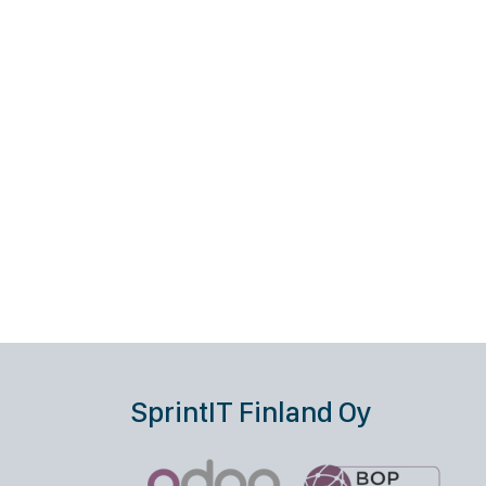
SprintIT Finland Oy