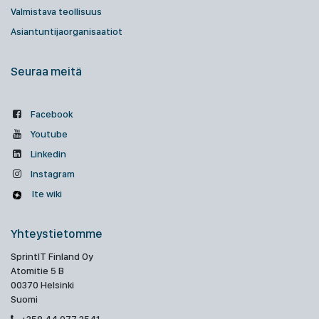
Valmistava teollisuus
Asiantuntijaorganisaatiot
Seuraa meitä
Facebook
Youtube
Linkedin
Instagram
Ite wiki
Yhteystietomme
SprintIT Finland Oy
Atomitie 5 B
00370 Helsinki
Suomi