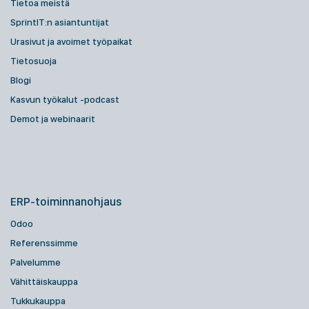
Tietoa meistä
SprintIT:n asiantuntijat
Urasivut ja avoimet työpaikat
Tietosuoja
Blogi
Kasvun työkalut -podcast
Demot ja webinaarit
ERP-toiminnanohjaus
Odoo
Referenssimme
Palvelumme
Vähittäiskauppa
Tukkukauppa