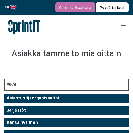
Siirry sisältöön
en
Careers & culture
Pyydä tarjous
Asiakkaitamme toimialoittain
All
Asiantuntijaorganisaatiot
Järjestöt
Kansainvälinen