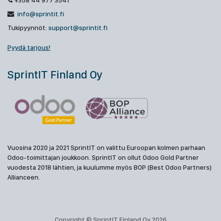
+358 44 977 3541
info@sprintit.fi
Tukipyynnöt:
support@sprintit.fi
Pyydä tarjous!
SprintIT Finland Oy
Vuosina 2020 ja 2021 SprintIT on valittu Euroopan kolmen parhaan
Odoo-toimittajan joukkoon. SprintIT on ollut Odoo Gold Partner
vuodesta 2018 lähtien, ja kuulumme myös BOP (Best Odoo Partners)
Allianceen.
Copyright © SprintIT Finland Oy 2026