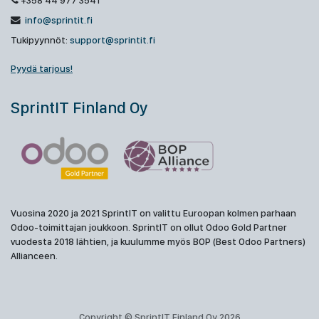
+358 44 977 3541
info@sprintit.fi
Tukipyynnöt:
support@sprintit.fi
Pyydä tarjous!
SprintIT Finland Oy
Vuosina 2020 ja 2021 SprintIT on valittu Euroopan kolmen parhaan
Odoo-toimittajan joukkoon. SprintIT on ollut Odoo Gold Partner
vuodesta 2018 lähtien, ja kuulumme myös BOP (Best Odoo Partners)
Allianceen.
Copyright © SprintIT Finland Oy 2026