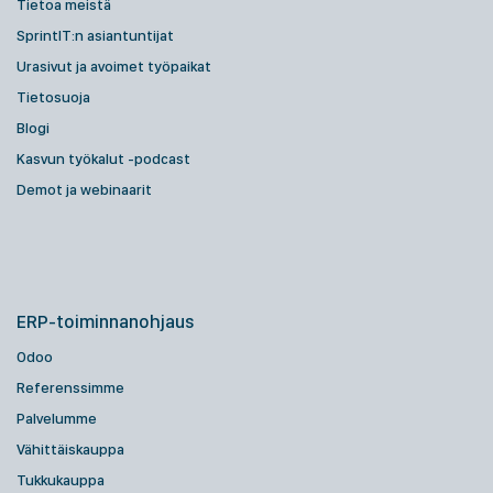
Tietoa meistä
SprintIT:n asiantuntijat
Urasivut ja avoimet työpaikat
Tietosuoja
Blogi
Kasvun työkalut -podcast
Demot ja webinaarit
ERP-toiminnanohjaus
Odoo
Referenssimme
Palvelumme
Vähittäiskauppa
Tukkukauppa