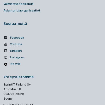
Valmistava teollisuus
Asiantuntijaorganisaatiot
Seuraa meitä
Facebook
Youtube
Linkedin
Instagram
Ite wiki
Yhteystietomme
SprintIT Finland Oy
Atomitie 5 B
00370 Helsinki
Suomi