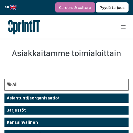
Siirry sisältöön
en
Careers & culture
Pyydä tarjous
Asiakkaitamme toimialoittain
All
Asiantuntijaorganisaatiot
Järjestöt
Kansainvälinen