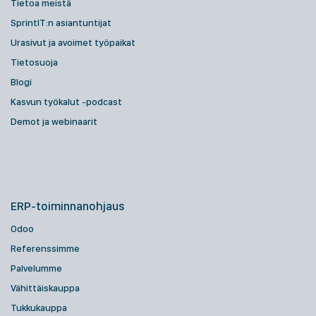
Tietoa meistä
SprintIT:n asiantuntijat
Urasivut ja avoimet työpaikat
Tietosuoja
Blogi
Kasvun työkalut -podcast
Demot ja webinaarit
ERP-toiminnanohjaus
Odoo
Referenssimme
Palvelumme
Vähittäiskauppa
Tukkukauppa