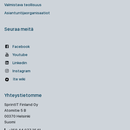
Valmistava teollisuus
Asiantuntijaorganisaatiot
Seuraa meitä
Facebook
Youtube
Linkedin
Instagram
Ite wiki
Yhteystietomme
SprintIT Finland Oy
Atomitie 5 B
00370 Helsinki
Suomi