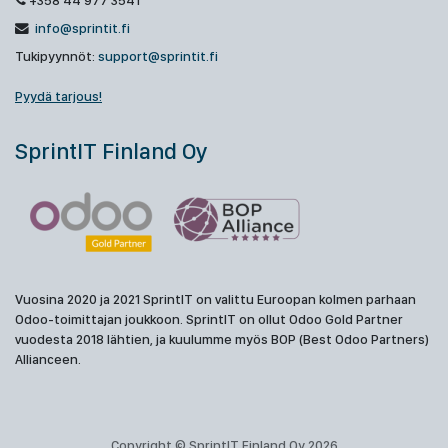
+358 44 977 3541
info@sprintit.fi
Tukipyynnöt:
support@sprintit.fi
Pyydä tarjous!
SprintIT Finland Oy
Vuosina 2020 ja 2021 SprintIT on valittu Euroopan kolmen parhaan
Odoo-toimittajan joukkoon. SprintIT on ollut Odoo Gold Partner
vuodesta 2018 lähtien, ja kuulumme myös BOP (Best Odoo Partners)
Allianceen.
Copyright © SprintIT Finland Oy 2026