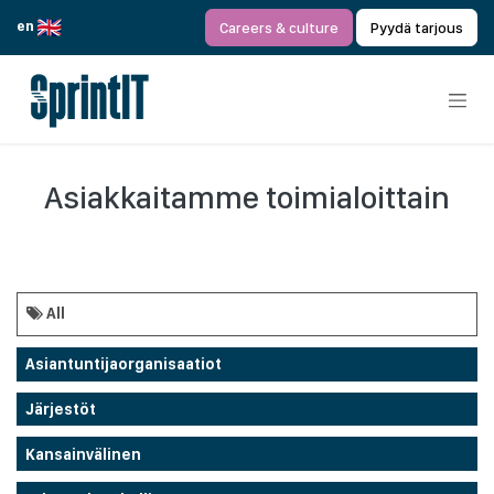
Siirry sisältöön
en
Careers & culture
Pyydä tarjous
Asiakkaitamme toimialoittain
All
Asiantuntijaorganisaatiot
Järjestöt
Kansainvälinen