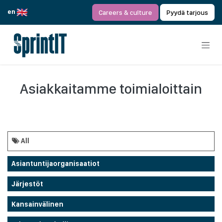
Siirry sisältöön
en
Careers & culture
Pyydä tarjous
Asiakkaitamme toimialoittain
All
Asiantuntijaorganisaatiot
Järjestöt
Kansainvälinen