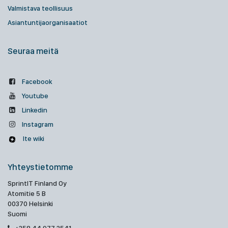
Valmistava teollisuus
Asiantuntijaorganisaatiot
Seuraa meitä
Facebook
Youtube
Linkedin
Instagram
Ite wiki
Yhteystietomme
SprintIT Finland Oy
Atomitie 5 B
00370 Helsinki
Suomi