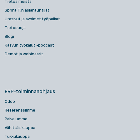
Tietoa meistä
SprintIT:n asiantuntijat
Urasivut ja avoimet työpaikat
Tietosuoja
Blogi
Kasvun työkalut -podcast
Demot ja webinaarit
ERP-toiminnanohjaus
Odoo
Referenssimme
Palvelumme
Vähittäiskauppa
Tukkukauppa