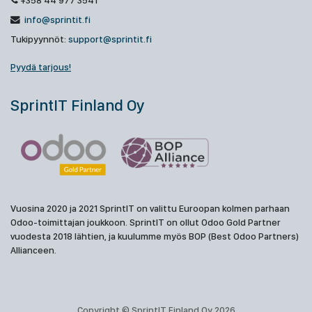
+358 44 977 3541
info@sprintit.fi
Tukipyynnöt:
support@sprintit.fi
Pyydä tarjous!
SprintIT Finland Oy
Vuosina 2020 ja 2021 SprintIT on valittu Euroopan kolmen parhaan
Odoo-toimittajan joukkoon. SprintIT on ollut Odoo Gold Partner
vuodesta 2018 lähtien, ja kuulumme myös BOP (Best Odoo Partners)
Allianceen.
Copyright © SprintIT Finland Oy 2026