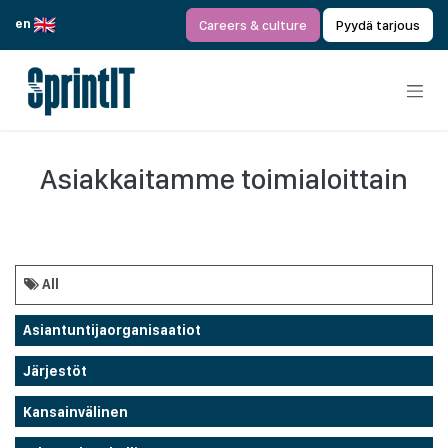
Siirry sisältöön
en
Careers & culture
Pyydä tarjous
Asiakkaitamme toimialoittain
All
Asiantuntijaorganisaatiot
Järjestöt
Kansainvälinen