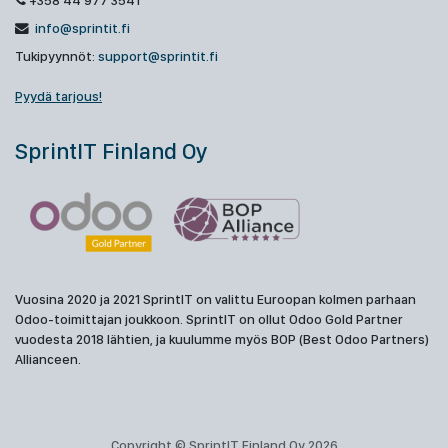
+358 44 977 3541
info@sprintit.fi
Tukipyynnöt:
support@sprintit.fi
Pyydä tarjous!
SprintIT Finland Oy
Vuosina 2020 ja 2021 SprintIT on valittu Euroopan kolmen parhaan
Odoo-toimittajan joukkoon. SprintIT on ollut Odoo Gold Partner
vuodesta 2018 lähtien, ja kuulumme myös BOP (Best Odoo Partners)
Allianceen.
Copyright © SprintIT Finland Oy 2026