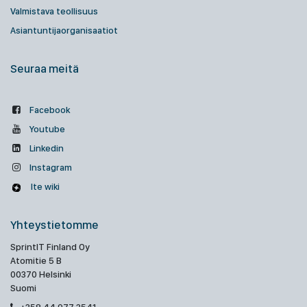
Valmistava teollisuus
Asiantuntijaorganisaatiot
Seuraa meitä
Facebook
Youtube
Linkedin
Instagram
Ite wiki
Yhteystietomme
SprintIT Finland Oy
Atomitie 5 B
00370 Helsinki
Suomi