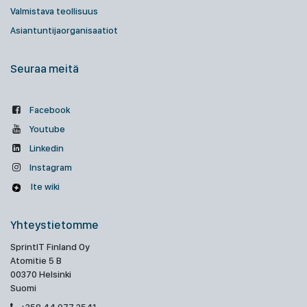
Valmistava teollisuus
Asiantuntijaorganisaatiot
Seuraa meitä
Facebook
Youtube
Linkedin
Instagram
Ite wiki
Yhteystietomme
SprintIT Finland Oy
Atomitie 5 B
00370 Helsinki
Suomi