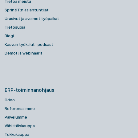
Tietoa meistä
SprintIT:n asiantuntijat
Urasivut ja avoimet työpaikat
Tietosuoja
Blogi
Kasvun työkalut -podcast
Demot ja webinaarit
ERP-toiminnanohjaus
Odoo
Referenssimme
Palvelumme
Vähittäiskauppa
Tukkukauppa