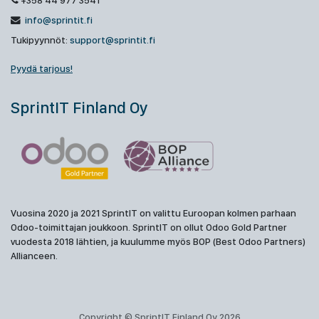
+358 44 977 3541
info@sprintit.fi
Tukipyynnöt:
support@sprintit.fi
Pyydä tarjous!
SprintIT Finland Oy
Vuosina 2020 ja 2021 SprintIT on valittu Euroopan kolmen parhaan
Odoo-toimittajan joukkoon. SprintIT on ollut Odoo Gold Partner
vuodesta 2018 lähtien, ja kuulumme myös BOP (Best Odoo Partners)
Allianceen.
Copyright © SprintIT Finland Oy 2026