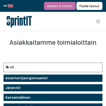
Siirry sisältöön
en
Careers & culture
Pyydä tarjous
Asiakkaitamme toimialoittain
All
Asiantuntijaorganisaatiot
Järjestöt
Kansainvälinen