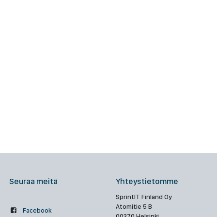
Seuraa meitä
Yhteystietomme
SprintIT Finland Oy
Atomitie 5 B
Facebook
00370 Helsinki