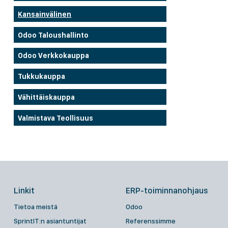
Kansainvälinen
Odoo Taloushallinto
Odoo Verkkokauppa
Tukkukauppa
Vähittäiskauppa
Valmistava Teollisuus
Linkit
ERP-toiminnanohjaus
Tietoa meistä
Odoo
SprintIT:n asiantuntijat
Referenssimme