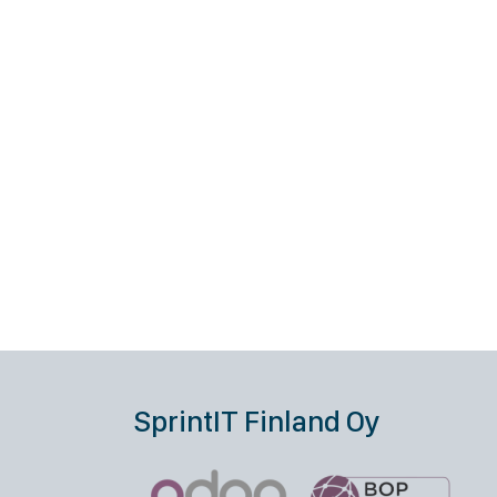
SprintIT Finland Oy