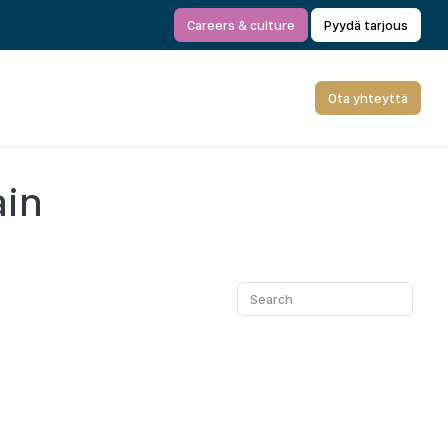
Careers & culture
Pyydä tarjous
Ota yhteyttä
ain