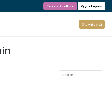
Careers & culture
Pyydä tarjous
Ota yhteyttä
ain