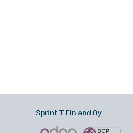
SprintIT Finland Oy