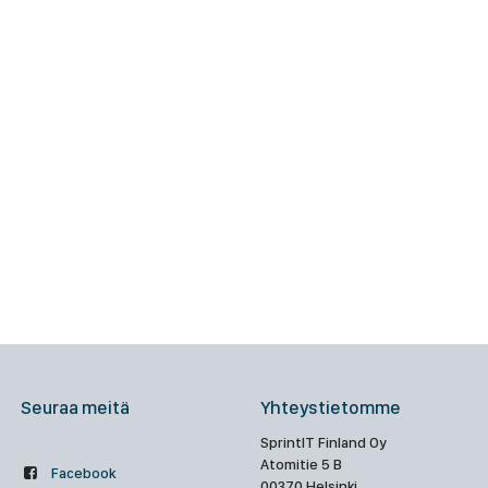
Seuraa meitä
Yhteystietomme
SprintIT Finland Oy
Atomitie 5 B
Facebook
00370 Helsinki