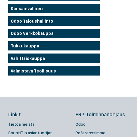
Kansainvälinen
Odoo Taloushallinto
Odoo Verkkokauppa
Tukkukauppa
Vähittäiskauppa
Valmistava Teollisuus
Linkit
ERP-toiminnanohjaus
Tietoa meistä
Odoo
SprintIT:n asiantuntijat
Referenssimme