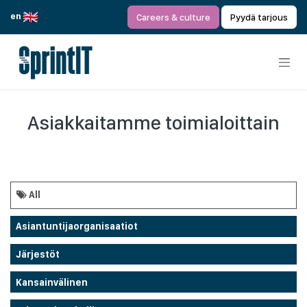
Siirry sisältöön
en
Careers & culture
Pyydä tarjous
Asiakkaitamme toimialoittain
All
Asiantuntijaorganisaatiot
Järjestöt
Kansainvälinen