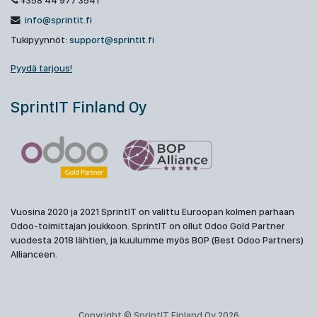
+358 44 977 3541
info@sprintit.fi
Tukipyynnöt:
support@sprintit.fi
Pyydä tarjous!
SprintIT Finland Oy
Vuosina 2020 ja 2021 SprintIT on valittu Euroopan kolmen parhaan
Odoo-toimittajan joukkoon. SprintIT on ollut Odoo Gold Partner
vuodesta 2018 lähtien, ja kuulumme myös BOP (Best Odoo Partners)
Allianceen.
Copyright © SprintIT Finland Oy 2026