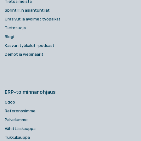
Tietoa meistä
SprintIT:n asiantuntijat
Urasivut ja avoimet työpaikat
Tietosuoja
Blogi
Kasvun työkalut -podcast
Demot ja webinaarit
ERP-toiminnanohjaus
Odoo
Referenssimme
Palvelumme
Vähittäiskauppa
Tukkukauppa