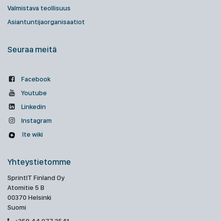
Valmistava teollisuus
Asiantuntijaorganisaatiot
Seuraa meitä
Facebook
Youtube
Linkedin
Instagram
Ite wiki
Yhteystietomme
SprintIT Finland Oy
Atomitie 5 B
00370 Helsinki
Suomi