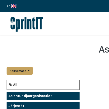
Siirry sisältöön
en
PALVELUMME
TOIMIALAT
ODOO
As
Kaikki maat
All
Asiantuntijaorganisaatiot
Järjestöt