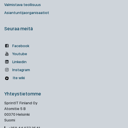
Valmistava teollisuus
Asiantuntijaorganisaatiot
Seuraa meitä
Facebook
Youtube
Linkedin
Instagram
Ite wiki
Yhteystietomme
SprintIT Finland Oy
Atomitie 5 B
00370 Helsinki
Suomi