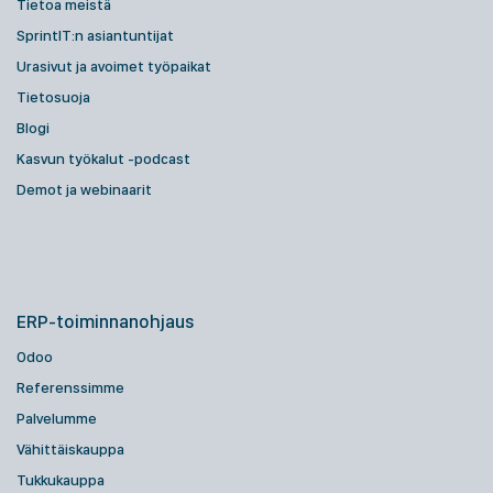
Tietoa meistä
SprintIT:n asiantuntijat
Urasivut ja avoimet työpaikat
Tietosuoja
Blogi
Kasvun työkalut -podcast
Demot ja webinaarit
ERP-toiminnanohjaus
Odoo
Referenssimme
Palvelumme
Vähittäiskauppa
Tukkukauppa