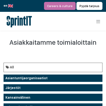
Siirry sisältöön
en
Careers & culture
Pyydä tarjous
Asiakkaitamme toimialoittain
All
Asiantuntijaorganisaatiot
Järjestöt
Kansainvälinen