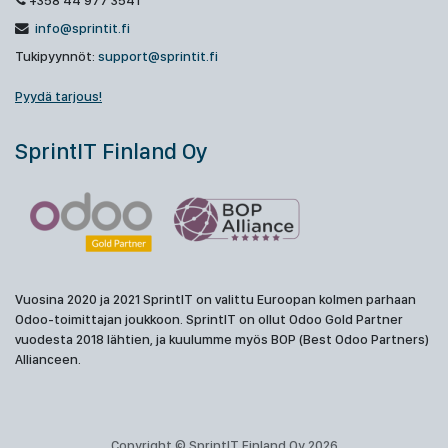
+358 44 977 3541
info@sprintit.fi
Tukipyynnöt:
support@sprintit.fi
Pyydä tarjous!
SprintIT Finland Oy
Vuosina 2020 ja 2021 SprintIT on valittu Euroopan kolmen parhaan
Odoo-toimittajan joukkoon. SprintIT on ollut Odoo Gold Partner
vuodesta 2018 lähtien, ja kuulumme myös BOP (Best Odoo Partners)
Allianceen.
Copyright © SprintIT Finland Oy 2026