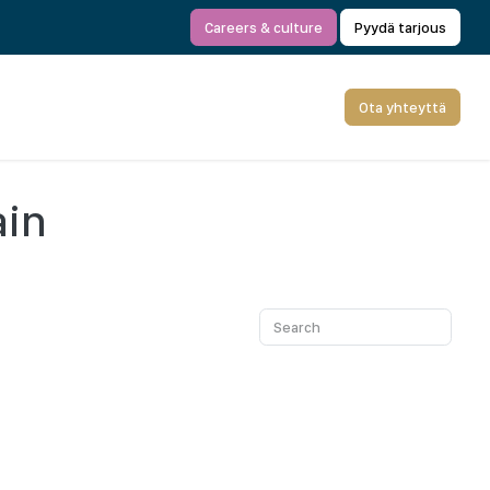
Careers & culture
Pyydä tarjous
Ota yhteyttä
ain