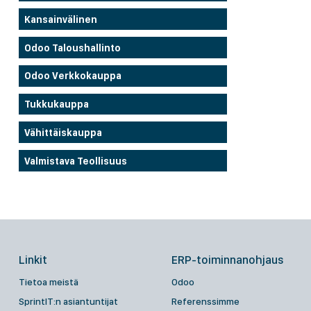
Kansainvälinen
Odoo Taloushallinto
Odoo Verkkokauppa
Tukkukauppa
Vähittäiskauppa
Valmistava Teollisuus
Linkit
ERP-toiminnanohjaus
Tietoa meistä
Odoo
SprintIT:n asiantuntijat
Referenssimme