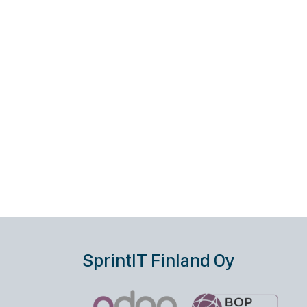
SprintIT Finland Oy