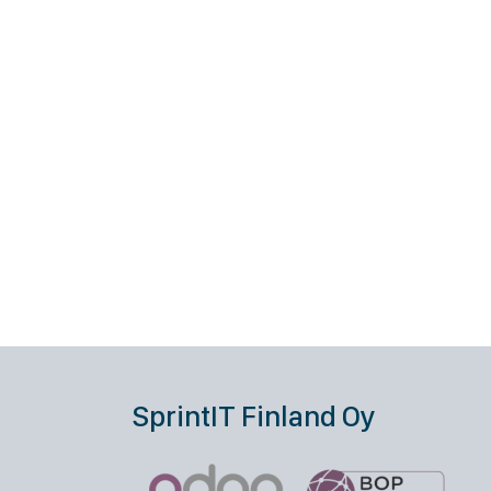
SprintIT Finland Oy