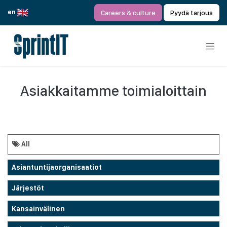
Siirry sisältöön
en
Careers & culture
Pyydä tarjous
Asiakkaitamme toimialoittain
All
Asiantuntijaorganisaatiot
Järjestöt
Kansainvälinen