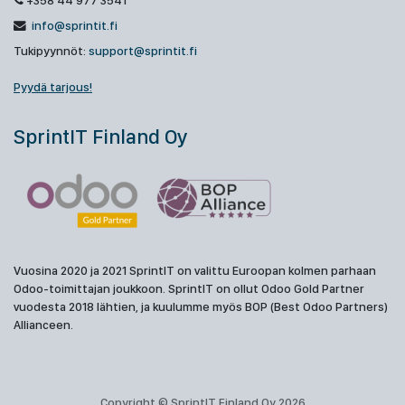
+358 44 977 3541
info@sprintit.fi
Tukipyynnöt:
support@sprintit.fi
Pyydä tarjous!
SprintIT Finland Oy
Vuosina 2020 ja 2021 SprintIT on valittu Euroopan kolmen parhaan
Odoo-toimittajan joukkoon. SprintIT on ollut Odoo Gold Partner
vuodesta 2018 lähtien, ja kuulumme myös BOP (Best Odoo Partners)
Allianceen.
Copyright © SprintIT Finland Oy 2026