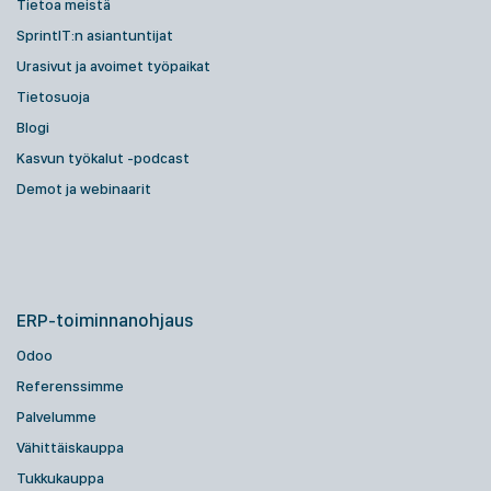
Tietoa meistä
SprintIT:n asiantuntijat
Urasivut ja avoimet työpaikat
Tietosuoja
Blogi
Kasvun työkalut -podcast
Demot ja webinaarit
ERP-toiminnanohjaus
Odoo
Referenssimme
Palvelumme
Vähittäiskauppa
Tukkukauppa