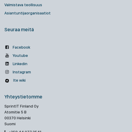
Valmistava teollisuus
Asiantuntijaorganisaatiot
Seuraa meitä
Facebook
Youtube
Linkedin
Instagram
Ite wiki
Yhteystietomme
SprintIT Finland Oy
Atomitie 5 B
00370 Helsinki
Suomi