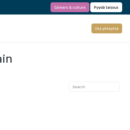
Careers & culture
Pyydä tarjous
Ota yhteyttä
ain