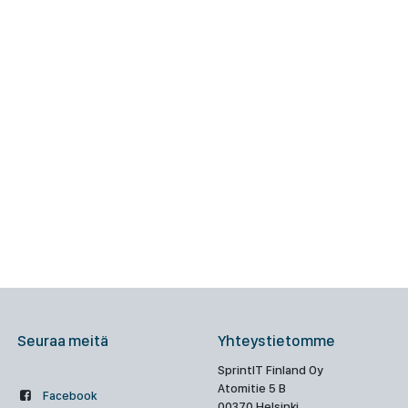
Seuraa meitä
Yhteystietomme
SprintIT Finland Oy
Atomitie 5 B
Facebook
00370 Helsinki