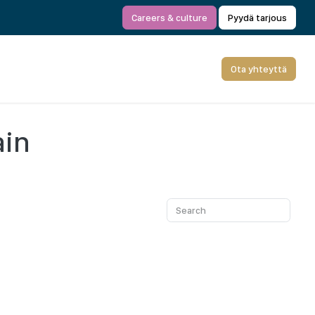
Careers & culture
Pyydä tarjous
Ota yhteyttä
ain