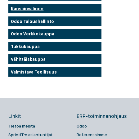
Kansainvälinen
Odoo Taloushallinto
Odoo Verkkokauppa
Tukkukauppa
Vähittäiskauppa
Valmistava Teollisuus
Linkit
ERP-toiminnanohjaus
Tietoa meistä
Odoo
SprintIT:n asiantuntijat
Referenssimme