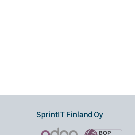
SprintIT Finland Oy