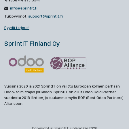
+358 44 977 3541
info@sprintit.fi
Tukipyynnöt:
support@sprintit.fi
Pyydä tarjous!
SprintIT Finland Oy
Vuosina 2020 ja 2021 SprintIT on valittu Euroopan kolmen parhaan
Odoo-toimittajan joukkoon. SprintIT on ollut Odoo Gold Partner
vuodesta 2018 lähtien, ja kuulumme myös BOP (Best Odoo Partners)
Allianceen.
Copyright © SprintIT Finland Oy 2026