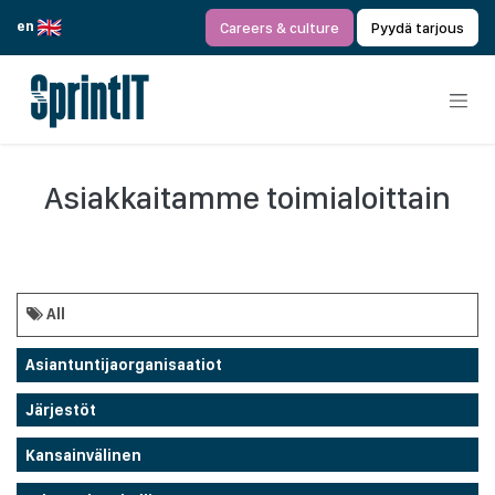
Siirry sisältöön
en
Careers & culture
Pyydä tarjous
Asiakkaitamme toimialoittain
All
Asiantuntijaorganisaatiot
Järjestöt
Kansainvälinen