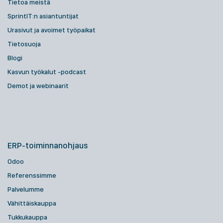
Tietoa meistä
SprintIT:n asiantuntijat
Urasivut ja avoimet työpaikat
Tietosuoja
Blogi
Kasvun työkalut -podcast
Demot ja webinaarit
ERP-toiminnanohjaus
Odoo
Referenssimme
Palvelumme
Vähittäiskauppa
Tukkukauppa