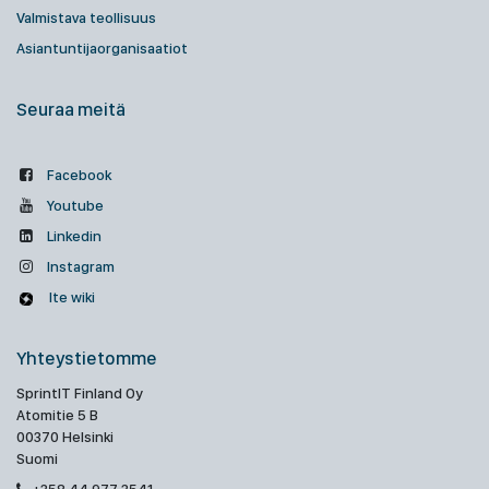
Valmistava teollisuus
Asiantuntijaorganisaatiot
Seuraa meitä
Facebook
Youtube
Linkedin
Instagram
Ite wiki
Yhteystietomme
SprintIT Finland Oy
Atomitie 5 B
00370 Helsinki
Suomi