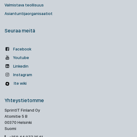
Valmistava teollisuus
Asiantuntijaorganisaatiot
Seuraa meitä
Facebook
Youtube
Linkedin
Instagram
Ite wiki
Yhteystietomme
SprintIT Finland Oy
Atomitie 5 B
00370 Helsinki
Suomi