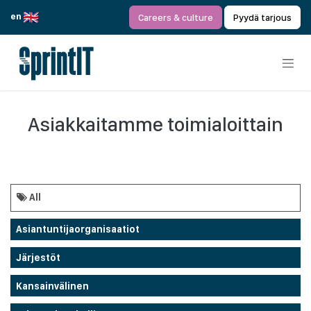
Siirry sisältöön
en
Careers & culture
Pyydä tarjous
Asiakkaitamme toimialoittain
All
Asiantuntijaorganisaatiot
Järjestöt
Kansainvälinen