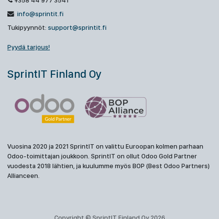
+358 44 977 3541
info@sprintit.fi
Tukipyynnöt:
support@sprintit.fi
Pyydä tarjous!
SprintIT Finland Oy
Vuosina 2020 ja 2021 SprintIT on valittu Euroopan kolmen parhaan
Odoo-toimittajan joukkoon. SprintIT on ollut Odoo Gold Partner
vuodesta 2018 lähtien, ja kuulumme myös BOP (Best Odoo Partners)
Allianceen.
Copyright © SprintIT Finland Oy 2026