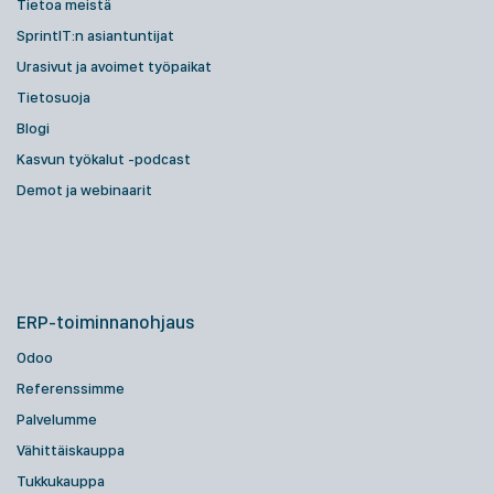
Tietoa meistä
SprintIT:n asiantuntijat
Urasivut ja avoimet työpaikat
Tietosuoja
Blogi
Kasvun työkalut -podcast
Demot ja webinaarit
ERP-toiminnanohjaus
Odoo
Referenssimme
Palvelumme
Vähittäiskauppa
Tukkukauppa