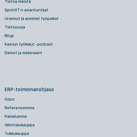
Tietoa meistä
SprintIT:n asiantuntijat
Urasivut ja avoimet työpaikat
Tietosuoja
Blogi
Kasvun työkalut -podcast
Demot ja webinaarit
ERP-toiminnanohjaus
Odoo
Referenssimme
Palvelumme
Vähittäiskauppa
Tukkukauppa