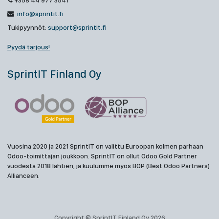
+358 44 977 3541
info@sprintit.fi
Tukipyynnöt:
support@sprintit.fi
Pyydä tarjous!
SprintIT Finland Oy
Vuosina 2020 ja 2021 SprintIT on valittu Euroopan kolmen parhaan
Odoo-toimittajan joukkoon. SprintIT on ollut Odoo Gold Partner
vuodesta 2018 lähtien, ja kuulumme myös BOP (Best Odoo Partners)
Allianceen.
Copyright © SprintIT Finland Oy 2026