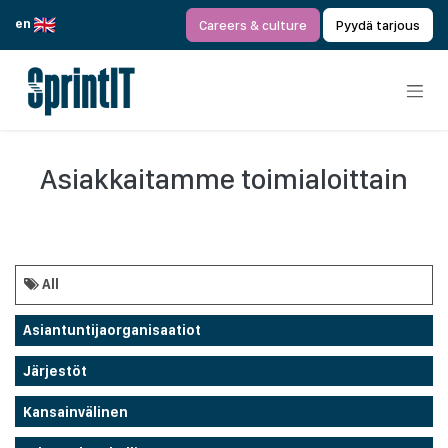
Siirry sisältöön
en
Careers & culture
Pyydä tarjous
Asiakkaitamme toimialoittain
All
Asiantuntijaorganisaatiot
Järjestöt
Kansainvälinen