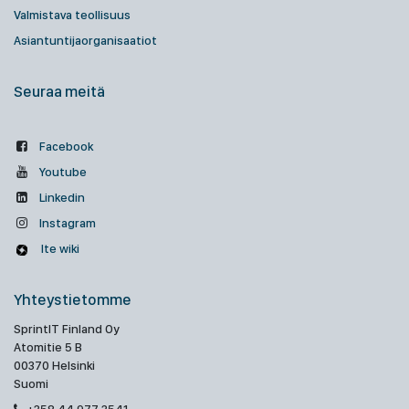
Valmistava teollisuus
Asiantuntijaorganisaatiot
Seuraa meitä
Facebook
Youtube
Linkedin
Instagram
Ite wiki
Yhteystietomme
SprintIT Finland Oy
Atomitie 5 B
00370 Helsinki
Suomi