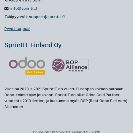
+358 44 977 3541
info@sprintit.fi
Tukipyynnöt:
support@sprintit.fi
Pyydä tarjous!
SprintIT Finland Oy
Vuosina 2020 ja 2021 SprintIT on valittu Euroopan kolmen parhaan
Odoo-toimittajan joukkoon. SprintIT on ollut Odoo Gold Partner
vuodesta 2018 lähtien, ja kuulumme myös BOP (Best Odoo Partners)
Allianceen.
Copyright © SprintIT Finland Oy 2026