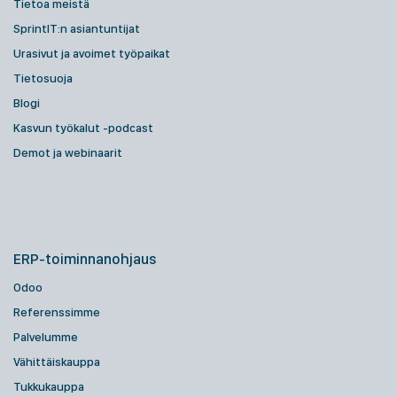
Tietoa meistä
SprintIT:n asiantuntijat
Urasivut ja avoimet työpaikat
Tietosuoja
Blogi
Kasvun työkalut -podcast
Demot ja webinaarit
ERP-toiminnanohjaus
Odoo
Referenssimme
Palvelumme
Vähittäiskauppa
Tukkukauppa