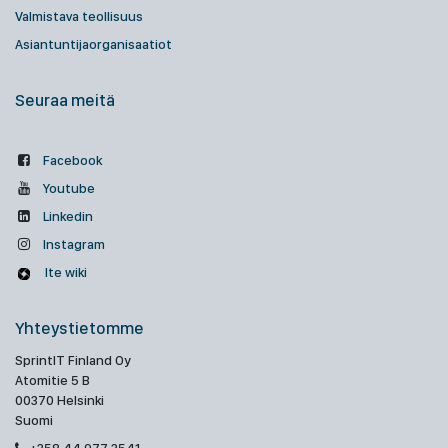
Valmistava teollisuus
Asiantuntijaorganisaatiot
Seuraa meitä
Facebook
Youtube
Linkedin
Instagram
Ite wiki
Yhteystietomme
SprintIT Finland Oy
Atomitie 5 B
00370 Helsinki
Suomi