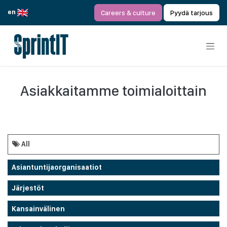
Siirry sisältöön
en
Careers & culture
Pyydä tarjous
Asiakkaitamme toimialoittain
All
Asiantuntijaorganisaatiot
Järjestöt
Kansainvälinen