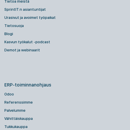
Tietoa meistä
SprintIT:n asiantuntijat
Urasivut ja avoimet työpaikat
Tietosuoja
Blogi
Kasvun työkalut -podcast
Demot ja webinaarit
ERP-toiminnanohjaus
Odoo
Referenssimme
Palvelumme
Vähittäiskauppa
Tukkukauppa