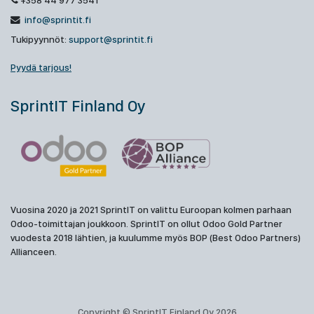
+358 44 977 3541
info@sprintit.fi
Tukipyynnöt:
support@sprintit.fi
Pyydä tarjous!
SprintIT Finland Oy
Vuosina 2020 ja 2021 SprintIT on valittu Euroopan kolmen parhaan
Odoo-toimittajan joukkoon. SprintIT on ollut Odoo Gold Partner
vuodesta 2018 lähtien, ja kuulumme myös BOP (Best Odoo Partners)
Allianceen.
Copyright © SprintIT Finland Oy 2026