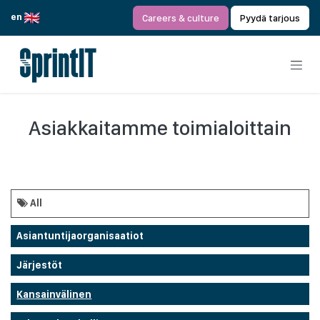
Siirry sisältöön
en
Careers & culture
Pyydä tarjous
Asiakkaitamme toimialoittain
All
Asiantuntijaorganisaatiot
Järjestöt
Kansainvälinen