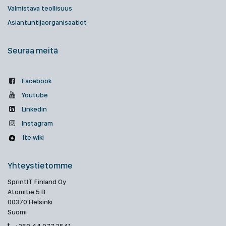
Valmistava teollisuus
Asiantuntijaorganisaatiot
Seuraa meitä
Facebook
Youtube
Linkedin
Instagram
Ite wiki
Yhteystietomme
SprintIT Finland Oy
Atomitie 5 B
00370 Helsinki
Suomi