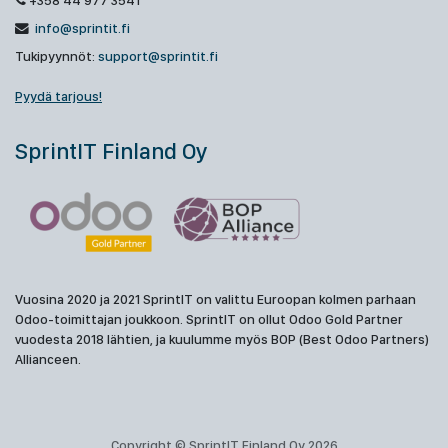
+358 44 977 3541
info@sprintit.fi
Tukipyynnöt:
support@sprintit.fi
Pyydä tarjous!
SprintIT Finland Oy
Vuosina 2020 ja 2021 SprintIT on valittu Euroopan kolmen parhaan
Odoo-toimittajan joukkoon. SprintIT on ollut Odoo Gold Partner
vuodesta 2018 lähtien, ja kuulumme myös BOP (Best Odoo Partners)
Allianceen.
Copyright © SprintIT Finland Oy 2026