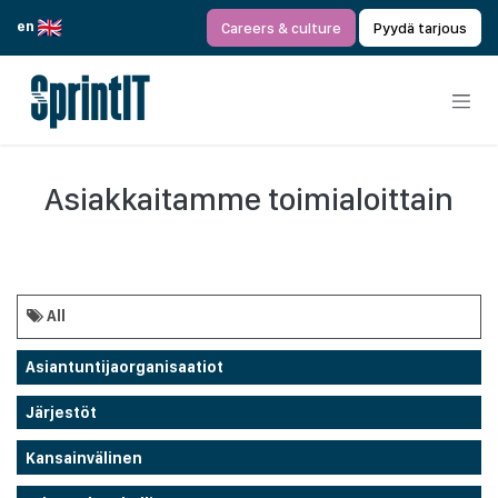
Siirry sisältöön
en
Careers & culture
Pyydä tarjous
Asiakkaitamme toimialoittain
All
Asiantuntijaorganisaatiot
Järjestöt
Kansainvälinen