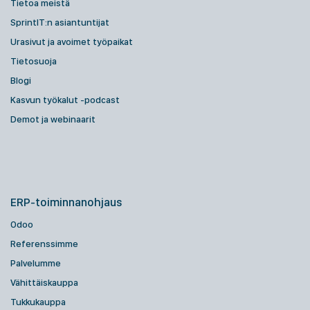
Tietoa meistä
SprintIT:n asiantuntijat
Urasivut ja avoimet työpaikat
Tietosuoja
Blogi
Kasvun työkalut -podcast
Demot ja webinaarit
ERP-toiminnanohjaus
Odoo
Referenssimme
Palvelumme
Vähittäiskauppa
Tukkukauppa