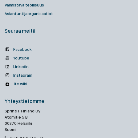
Valmistava teollisuus
Asiantuntijaorganisaatiot
Seuraa meitä
Facebook
Youtube
Linkedin
Instagram
Ite wiki
Yhteystietomme
SprintIT Finland Oy
Atomitie 5 B
00370 Helsinki
Suomi