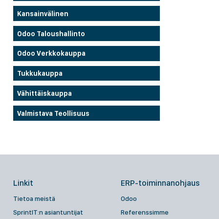
Kansainvälinen
Odoo Taloushallinto
Odoo Verkkokauppa
Tukkukauppa
Vähittäiskauppa
Valmistava Teollisuus
Linkit
ERP-toiminnanohjaus
Tietoa meistä
Odoo
SprintIT:n asiantuntijat
Referenssimme