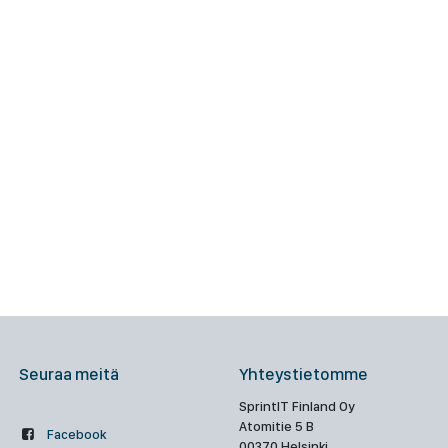
Seuraa meitä
Yhteystietomme
SprintIT Finland Oy
Atomitie 5 B
Facebook
00370 Helsinki