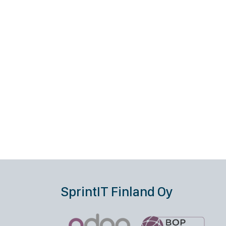
SprintIT Finland Oy