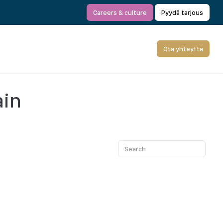
Careers & culture
Pyydä tarjous
Ota yhteyttä
ain