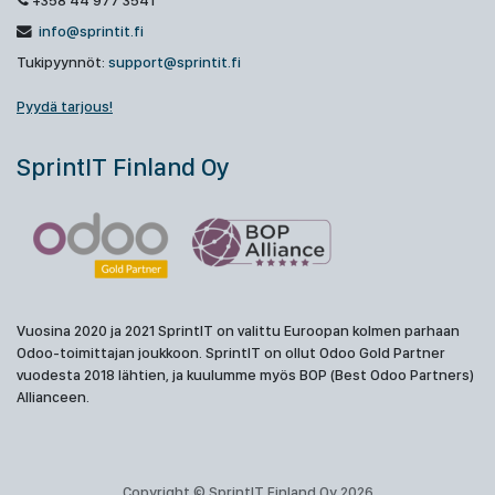
+358 44 977 3541
info@sprintit.fi
Tukipyynnöt:
support@sprintit.fi
Pyydä tarjous!
SprintIT Finland Oy
Vuosina 2020 ja 2021 SprintIT on valittu Euroopan kolmen parhaan
Odoo-toimittajan joukkoon. SprintIT on ollut Odoo Gold Partner
vuodesta 2018 lähtien, ja kuulumme myös BOP (Best Odoo Partners)
Allianceen.
Copyright © SprintIT Finland Oy 2026