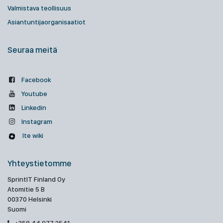
Valmistava teollisuus
Asiantuntijaorganisaatiot
Seuraa meitä
Facebook
Youtube
Linkedin
Instagram
Ite wiki
Yhteystietomme
SprintIT Finland Oy
Atomitie 5 B
00370 Helsinki
Suomi