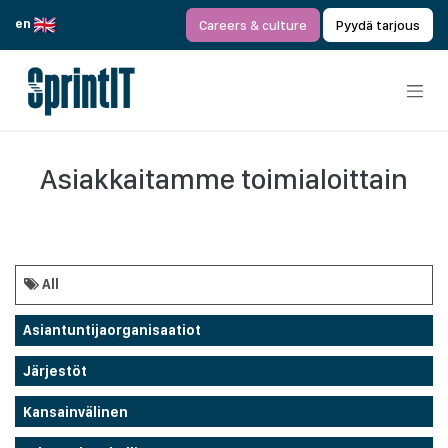
Siirry sisältöön
en
Careers & culture
Pyydä tarjous
Asiakkaitamme toimialoittain
All
Asiantuntijaorganisaatiot
Järjestöt
Kansainvälinen