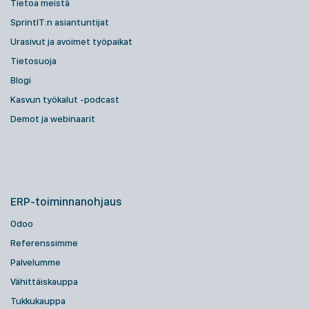
Tietoa meistä
SprintIT:n asiantuntijat
Urasivut ja avoimet työpaikat
Tietosuoja
Blogi
Kasvun työkalut -podcast
Demot ja webinaarit
ERP-toiminnanohjaus
Odoo
Referenssimme
Palvelumme
Vähittäiskauppa
Tukkukauppa