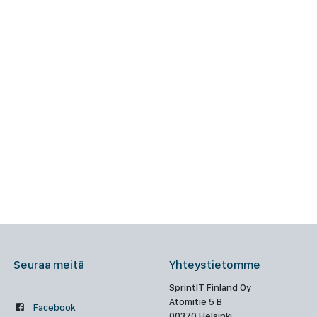
Seuraa meitä
Yhteystietomme
SprintIT Finland Oy
Atomitie 5 B
Facebook
00370 Helsinki