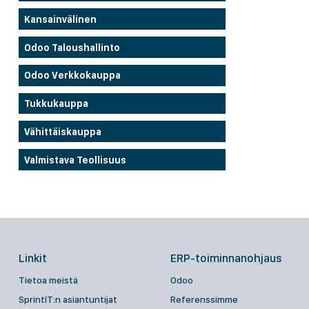
Kansainvälinen
Odoo Taloushallinto
Odoo Verkkokauppa
Tukkukauppa
Vähittäiskauppa
Valmistava Teollisuus
Linkit
ERP-toiminnanohjaus
Tietoa meistä
Odoo
SprintIT:n asiantuntijat
Referenssimme