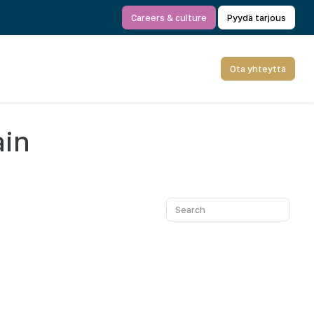
Careers & culture
Pyydä tarjous
Ota yhteyttä
ain