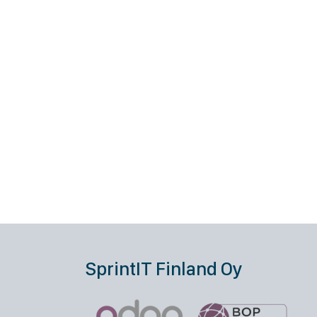
SprintIT Finland Oy