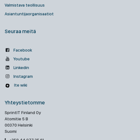
Valmistava teollisuus
Asiantuntijaorganisaatiot
Seuraa meitä
Facebook
Youtube
Linkedin
Instagram
Ite wiki
Yhteystietomme
SprintIT Finland Oy
Atomitie 5 B
00370 Helsinki
Suomi