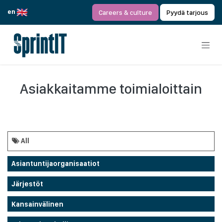
Siirry sisältöön
en
Careers & culture
Pyydä tarjous
Asiakkaitamme toimialoittain
All
Asiantuntijaorganisaatiot
Järjestöt
Kansainvälinen