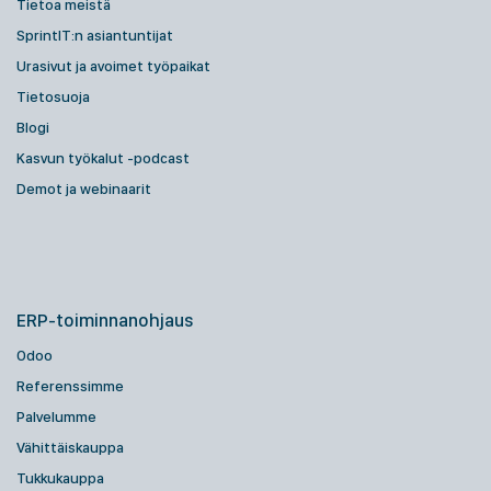
Tietoa meistä
SprintIT:n asiantuntijat
Urasivut ja avoimet työpaikat
Tietosuoja
Blogi
Kasvun työkalut -podcast
Demot ja webinaarit
ERP-toiminnanohjaus
Odoo
Referenssimme
Palvelumme
Vähittäiskauppa
Tukkukauppa