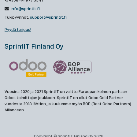
+358 44 977 3541
info@sprintit.fi
Tukipyynnöt:
support@sprintit.fi
Pyydä tarjous!
SprintIT Finland Oy
Vuosina 2020 ja 2021 SprintIT on valittu Euroopan kolmen parhaan
Odoo-toimittajan joukkoon. SprintIT on ollut Odoo Gold Partner
vuodesta 2018 lähtien, ja kuulumme myös BOP (Best Odoo Partners)
Allianceen.
Copyright © SprintIT Finland Oy 2026