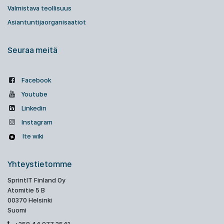
Valmistava teollisuus
Asiantuntijaorganisaatiot
Seuraa meitä
Facebook
Youtube
Linkedin
Instagram
Ite wiki
Yhteystietomme
SprintIT Finland Oy
Atomitie 5 B
00370 Helsinki
Suomi