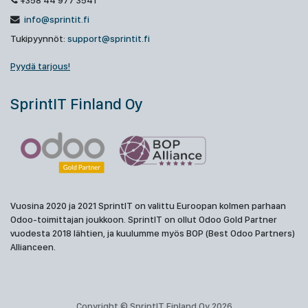
+358 44 977 3541
info@sprintit.fi
Tukipyynnöt:
support@sprintit.fi
Pyydä tarjous!
SprintIT Finland Oy
Vuosina 2020 ja 2021 SprintIT on valittu Euroopan kolmen parhaan
Odoo-toimittajan joukkoon. SprintIT on ollut Odoo Gold Partner
vuodesta 2018 lähtien, ja kuulumme myös BOP (Best Odoo Partners)
Allianceen.
Copyright © SprintIT Finland Oy 2026