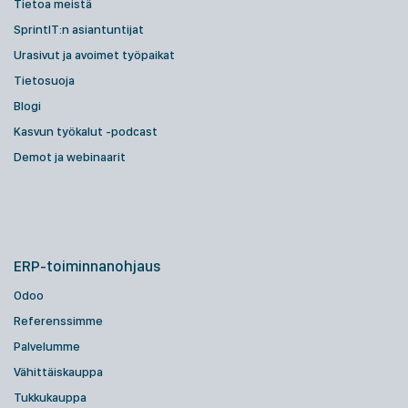
Tietoa meistä
SprintIT:n asiantuntijat
Urasivut ja avoimet työpaikat
Tietosuoja
Blogi
Kasvun työkalut -podcast
Demot ja webinaarit
ERP-toiminnanohjaus
Odoo
Referenssimme
Palvelumme
Vähittäiskauppa
Tukkukauppa