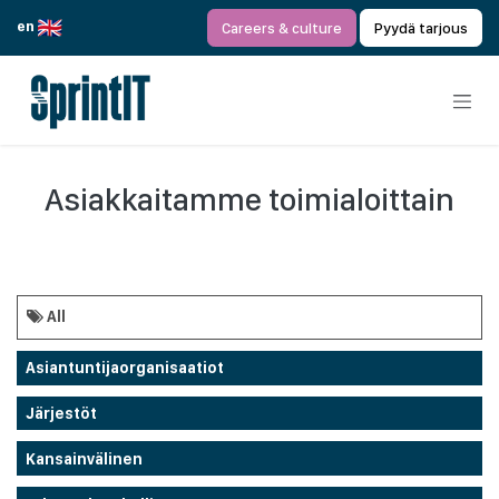
Siirry sisältöön
en
Careers & culture
Pyydä tarjous
Asiakkaitamme toimialoittain
All
Asiantuntijaorganisaatiot
Järjestöt
Kansainvälinen