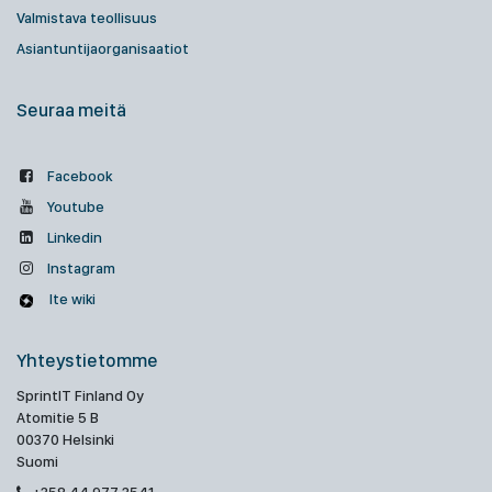
Valmistava teollisuus
Asiantuntijaorganisaatiot
Seuraa meitä
Facebook
Youtube
Linkedin
Instagram
Ite wiki
Yhteystietomme
SprintIT Finland Oy
Atomitie 5 B
00370 Helsinki
Suomi