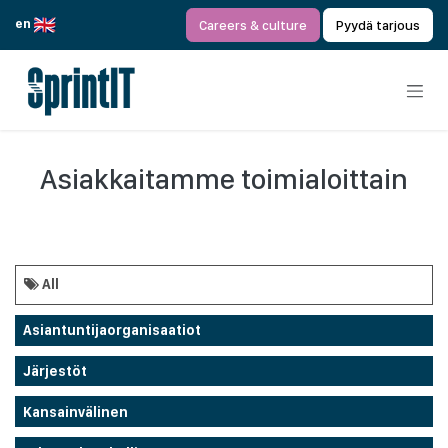
Siirry sisältöön
en
Careers & culture
Pyydä tarjous
Asiakkaitamme toimialoittain
All
Asiantuntijaorganisaatiot
Järjestöt
Kansainvälinen