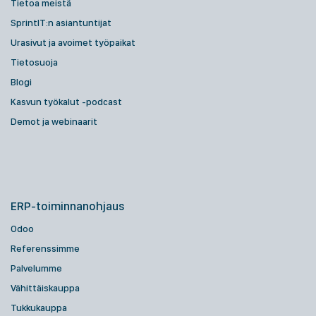
Tietoa meistä
SprintIT:n asiantuntijat
Urasivut ja avoimet työpaikat
Tietosuoja
Blogi
Kasvun työkalut -podcast
Demot ja webinaarit
ERP-toiminnanohjaus
Odoo
Referenssimme
Palvelumme
Vähittäiskauppa
Tukkukauppa