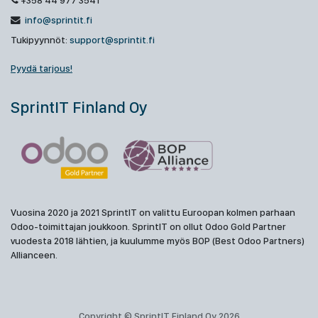
+358 44 977 3541
info@sprintit.fi
Tukipyynnöt:
support@sprintit.fi
Pyydä tarjous!
SprintIT Finland Oy
Vuosina 2020 ja 2021 SprintIT on valittu Euroopan kolmen parhaan
Odoo-toimittajan joukkoon. SprintIT on ollut Odoo Gold Partner
vuodesta 2018 lähtien, ja kuulumme myös BOP (Best Odoo Partners)
Allianceen.
Copyright © SprintIT Finland Oy 2026