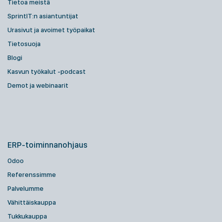
Tietoa meistä
SprintIT:n asiantuntijat
Urasivut ja avoimet työpaikat
Tietosuoja
Blogi
Kasvun työkalut -podcast
Demot ja webinaarit
ERP-toiminnanohjaus
Odoo
Referenssimme
Palvelumme
Vähittäiskauppa
Tukkukauppa