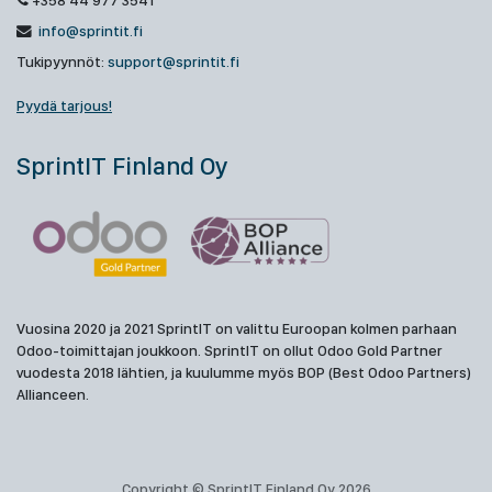
+358 44 977 3541
info@sprintit.fi
Tukipyynnöt:
support@sprintit.fi
Pyydä tarjous!
SprintIT Finland Oy
Vuosina 2020 ja 2021 SprintIT on valittu Euroopan kolmen parhaan
Odoo-toimittajan joukkoon. SprintIT on ollut Odoo Gold Partner
vuodesta 2018 lähtien, ja kuulumme myös BOP (Best Odoo Partners)
Allianceen.
Copyright © SprintIT Finland Oy 2026