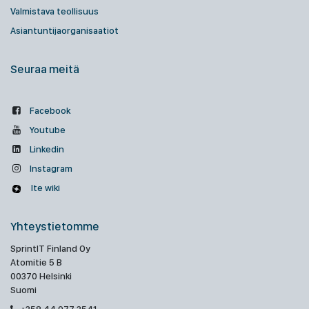
Valmistava teollisuus
Asiantuntijaorganisaatiot
Seuraa meitä
Facebook
Youtube
Linkedin
Instagram
Ite wiki
Yhteystietomme
SprintIT Finland Oy
Atomitie 5 B
00370 Helsinki
Suomi