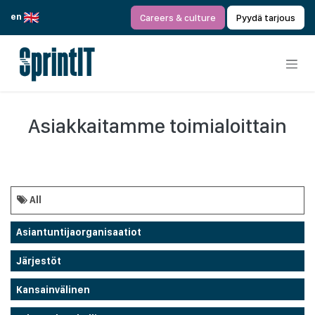
Siirry sisältöön
en
Careers & culture
Pyydä tarjous
Asiakkaitamme toimialoittain
All
Asiantuntijaorganisaatiot
Järjestöt
Kansainvälinen