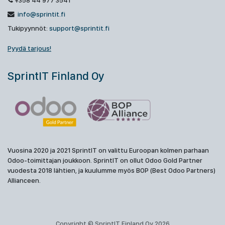
+358 44 977 3541
info@sprintit.fi
Tukipyynnöt:
support@sprintit.fi
Pyydä tarjous!
SprintIT Finland Oy
Vuosina 2020 ja 2021 SprintIT on valittu Euroopan kolmen parhaan
Odoo-toimittajan joukkoon. SprintIT on ollut Odoo Gold Partner
vuodesta 2018 lähtien, ja kuulumme myös BOP (Best Odoo Partners)
Allianceen.
Copyright © SprintIT Finland Oy 2026