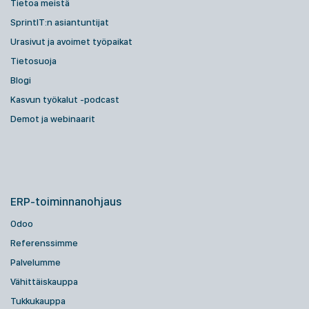
Tietoa meistä
SprintIT:n asiantuntijat
Urasivut ja avoimet työpaikat
Tietosuoja
Blogi
Kasvun työkalut -podcast
Demot ja webinaarit
ERP-toiminnanohjaus
Odoo
Referenssimme
Palvelumme
Vähittäiskauppa
Tukkukauppa