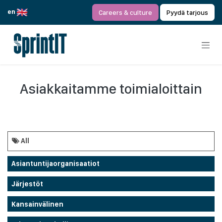
Siirry sisältöön
en
Careers & culture
Pyydä tarjous
Asiakkaitamme toimialoittain
All
Asiantuntijaorganisaatiot
Järjestöt
Kansainvälinen