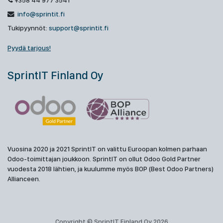
+358 44 977 3541
info@sprintit.fi
Tukipyynnöt:
support@sprintit.fi
Pyydä tarjous!
SprintIT Finland Oy
Vuosina 2020 ja 2021 SprintIT on valittu Euroopan kolmen parhaan
Odoo-toimittajan joukkoon. SprintIT on ollut Odoo Gold Partner
vuodesta 2018 lähtien, ja kuulumme myös BOP (Best Odoo Partners)
Allianceen.
Copyright © SprintIT Finland Oy 2026