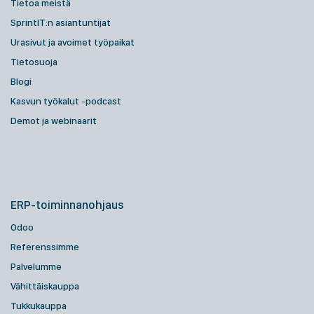
Tietoa meistä
SprintIT:n asiantuntijat
Urasivut ja avoimet työpaikat
Tietosuoja
Blogi
Kasvun työkalut -podcast
Demot ja webinaarit
ERP-toiminnanohjaus
Odoo
Referenssimme
Palvelumme
Vähittäiskauppa
Tukkukauppa