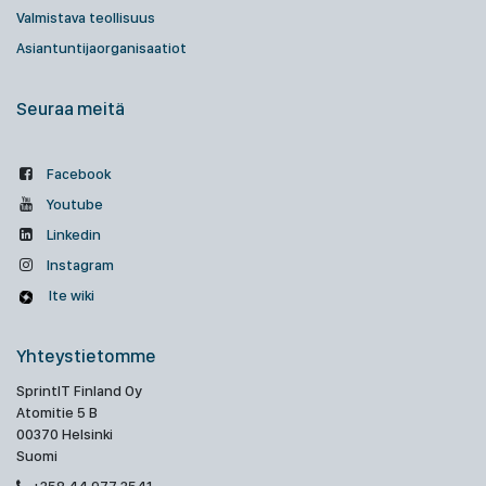
Valmistava teollisuus
Asiantuntijaorganisaatiot
Seuraa meitä
Facebook
Youtube
Linkedin
Instagram
Ite wiki
Yhteystietomme
SprintIT Finland Oy
Atomitie 5 B
00370 Helsinki
Suomi