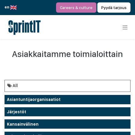
Siirry sisältöön
en
Careers & culture
Pyydä tarjous
Asiakkaitamme toimialoittain
All
Asiantuntijaorganisaatiot
Järjestöt
Kansainvälinen