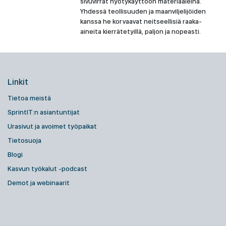
sivuvirrat hyötykäyttöön materiaaleina.
Yhdessä teollisuuden ja maanviljelijöiden
kanssa he korvaavat neitseellisiä raaka-
aineita kierrätetyillä, paljon ja nopeasti.
Linkit
Tietoa meistä
SprintIT:n asiantuntijat
Urasivut ja avoimet työpaikat
Tietosuoja
Blogi
Kasvun työkalut -podcast
Demot ja webinaarit