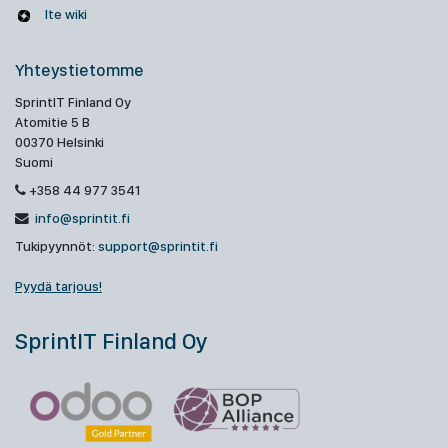
Ite wiki
Yhteystietomme
SprintIT Finland Oy
Atomitie 5 B
00370 Helsinki
Suomi
+358 44 977 3541
info@sprintit.fi
Tukipyynnöt:
support@sprintit.fi
Pyydä tarjous!
SprintIT Finland Oy