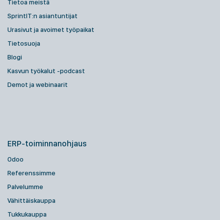
Tietoa meistä
SprintIT:n asiantuntijat
Urasivut ja avoimet työpaikat
Tietosuoja
Blogi
Kasvun työkalut -podcast
Demot ja webinaarit
ERP-toiminnanohjaus
Odoo
Referenssimme
Palvelumme
Vähittäiskauppa
Tukkukauppa