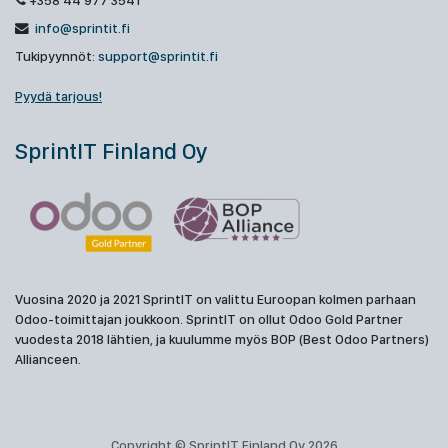
+358 44 977 3541
info@sprintit.fi
Tukipyynnöt:
support@sprintit.fi
Pyydä tarjous!
SprintIT Finland Oy
Vuosina 2020 ja 2021 SprintIT on valittu Euroopan kolmen parhaan
Odoo-toimittajan joukkoon. SprintIT on ollut Odoo Gold Partner
vuodesta 2018 lähtien, ja kuulumme myös BOP (Best Odoo Partners)
Allianceen.
Copyright © SprintIT Finland Oy 2026