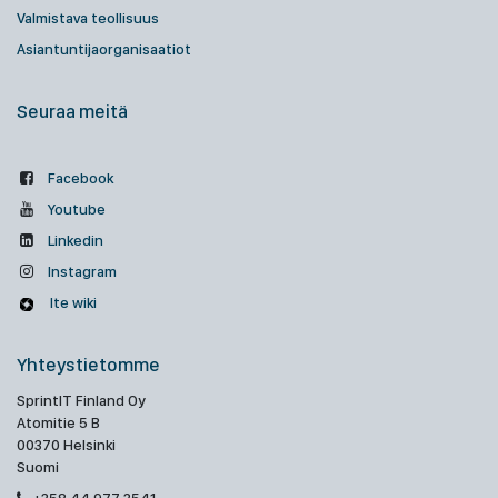
Valmistava teollisuus
Asiantuntijaorganisaatiot
Seuraa meitä
Facebook
Youtube
Linkedin
Instagram
Ite wiki
Yhteystietomme
SprintIT Finland Oy
Atomitie 5 B
00370 Helsinki
Suomi