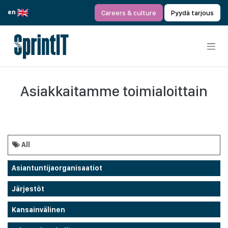
Siirry sisältöön
en
Careers & culture
Pyydä tarjous
Asiakkaitamme toimialoittain
All
Asiantuntijaorganisaatiot
Järjestöt
Kansainvälinen