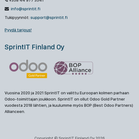
+358 44 977 3541
info@sprintit.fi
Tukipyynnöt:
support@sprintit.fi
Pyydä tarjous!
SprintIT Finland Oy
Vuosina 2020 ja 2021 SprintIT on valittu Euroopan kolmen parhaan
Odoo-toimittajan joukkoon. SprintIT on ollut Odoo Gold Partner
vuodesta 2018 lähtien, ja kuulumme myös BOP (Best Odoo Partners)
Allianceen.
Copyright © SprintIT Finland Oy 2026