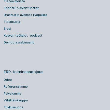
Tietoa meistä
SprintIT:n asiantuntijat
Urasivut ja avoimet työpaikat
Tietosuoja
Blogi
Kasvun työkalut -podcast
Demot ja webinaarit
ERP-toiminnanohjaus
Odoo
Referenssimme
Palvelumme
Vähittäiskauppa
Tukkukauppa