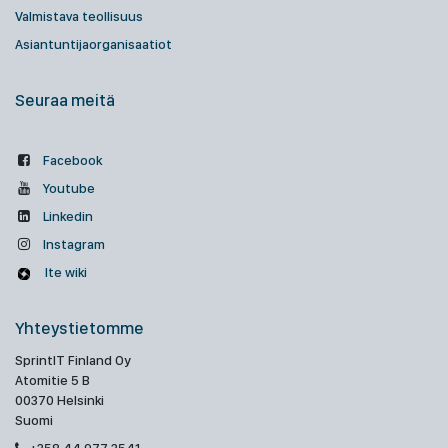
Valmistava teollisuus
Asiantuntijaorganisaatiot
Seuraa meitä
Facebook
Youtube
Linkedin
Instagram
Ite wiki
Yhteystietomme
SprintIT Finland Oy
Atomitie 5 B
00370 Helsinki
Suomi