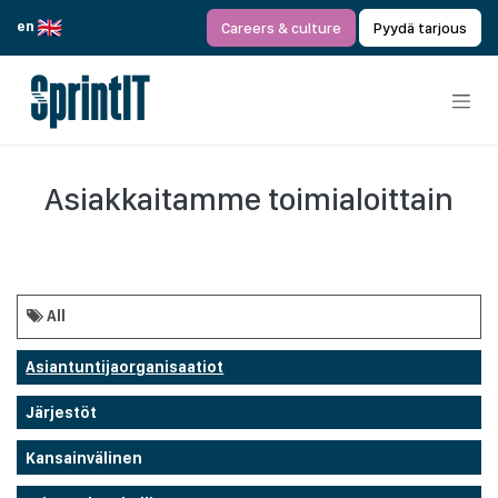
Siirry sisältöön
en
Careers & culture
Pyydä tarjous
Asiakkaitamme toimialoittain
All
Asiantuntijaorganisaatiot
Järjestöt
Kansainvälinen