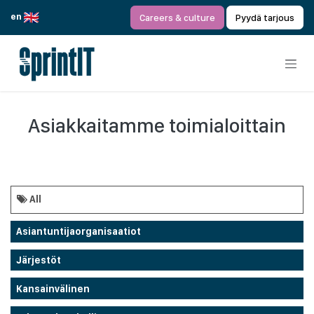
Siirry sisältöön
en
Careers & culture
Pyydä tarjous
Asiakkaitamme toimialoittain
All
Asiantuntijaorganisaatiot
Järjestöt
Kansainvälinen