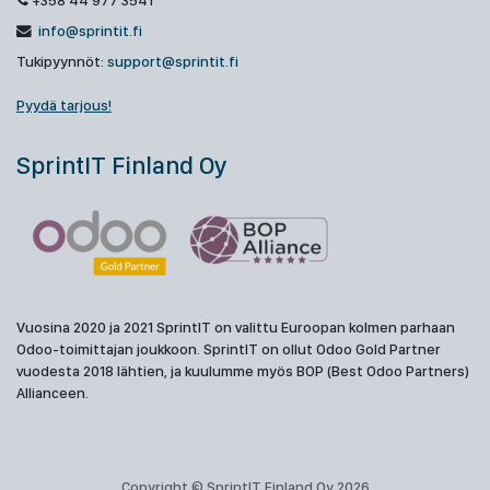
+358 44 977 3541
info@sprintit.fi
Tukipyynnöt:
support@sprintit.fi
Pyydä tarjous!
SprintIT Finland Oy
Vuosina 2020 ja 2021 SprintIT on valittu Euroopan kolmen parhaan
Odoo-toimittajan joukkoon. SprintIT on ollut Odoo Gold Partner
vuodesta 2018 lähtien, ja kuulumme myös BOP (Best Odoo Partners)
Allianceen.
Copyright © SprintIT Finland Oy 2026