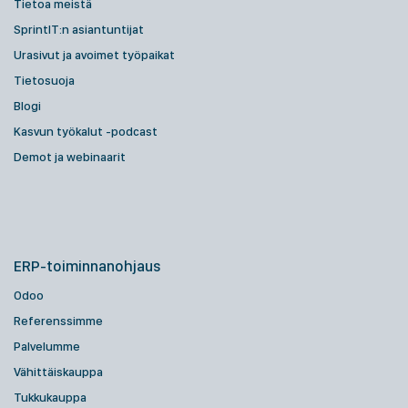
Tietoa meistä
SprintIT:n asiantuntijat
Urasivut ja avoimet työpaikat
Tietosuoja
Blogi
Kasvun työkalut -podcast
Demot ja webinaarit
ERP-toiminnanohjaus
Odoo
Referenssimme
Palvelumme
Vähittäiskauppa
Tukkukauppa