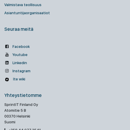
Valmistava teollisuus
Asiantuntijaorganisaatiot
Seuraa meitä
Facebook
Youtube
Linkedin
Instagram
Ite wiki
Yhteystietomme
SprintIT Finland Oy
Atomitie 5 B
00370 Helsinki
Suomi