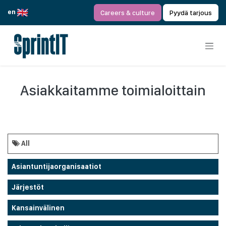
Siirry sisältöön
en
Careers & culture
Pyydä tarjous
Asiakkaitamme toimialoittain
All
Asiantuntijaorganisaatiot
Järjestöt
Kansainvälinen