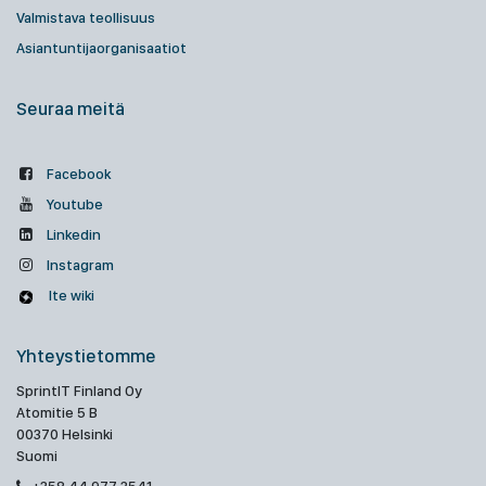
Valmistava teollisuus
Asiantuntijaorganisaatiot
Seuraa meitä
Facebook
Youtube
Linkedin
Instagram
Ite wiki
Yhteystietomme
SprintIT Finland Oy
Atomitie 5 B
00370 Helsinki
Suomi