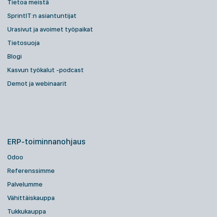
Tietoa meistä
SprintIT:n asiantuntijat
Urasivut ja avoimet työpaikat
Tietosuoja
Blogi
Kasvun työkalut -podcast
Demot ja webinaarit
ERP-toiminnanohjaus
Odoo
Referenssimme
Palvelumme
Vähittäiskauppa
Tukkukauppa