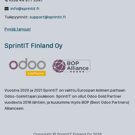
+358 44 977 3541
info@sprintit.fi
Tukipyynnöt:
support@sprintit.fi
Pyydä tarjous!
SprintIT Finland Oy
Vuosina 2020 ja 2021 SprintIT on valittu Euroopan kolmen parhaan
Odoo-toimittajan joukkoon. SprintIT on ollut Odoo Gold Partner
vuodesta 2018 lähtien, ja kuulumme myös BOP (Best Odoo Partners)
Allianceen.
Copyright © SprintIT Finland Oy 2026