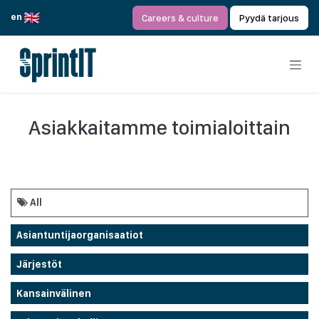
Siirry sisältöön
en
Careers & culture
Pyydä tarjous
Asiakkaitamme toimialoittain
All
Asiantuntijaorganisaatiot
Järjestöt
Kansainvälinen