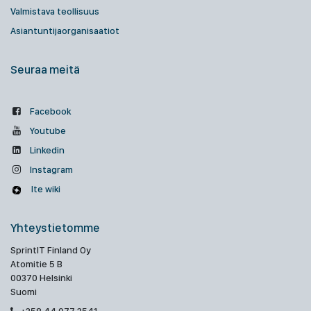
Valmistava teollisuus
Asiantuntijaorganisaatiot
Seuraa meitä
Facebook
Youtube
Linkedin
Instagram
Ite wiki
Yhteystietomme
SprintIT Finland Oy
Atomitie 5 B
00370 Helsinki
Suomi