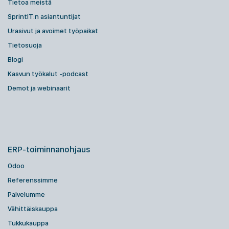
Tietoa meistä
SprintIT:n asiantuntijat
Urasivut ja avoimet työpaikat
Tietosuoja
Blogi
Kasvun työkalut -podcast
Demot ja webinaarit
ERP-toiminnanohjaus
Odoo
Referenssimme
Palvelumme
Vähittäiskauppa
Tukkukauppa