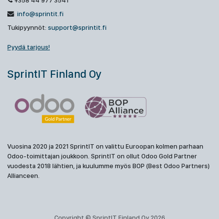
+358 44 977 3541
info@sprintit.fi
Tukipyynnöt:
support@sprintit.fi
Pyydä tarjous!
SprintIT Finland Oy
Vuosina 2020 ja 2021 SprintIT on valittu Euroopan kolmen parhaan
Odoo-toimittajan joukkoon. SprintIT on ollut Odoo Gold Partner
vuodesta 2018 lähtien, ja kuulumme myös BOP (Best Odoo Partners)
Allianceen.
Copyright © SprintIT Finland Oy 2026