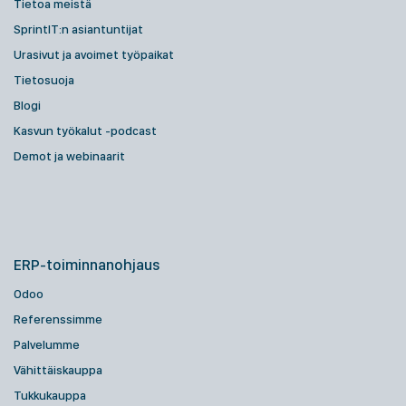
Tietoa meistä
SprintIT:n asiantuntijat
Urasivut ja avoimet työpaikat
Tietosuoja
Blogi
Kasvun työkalut -podcast
Demot ja webinaarit
ERP-toiminnanohjaus
Odoo
Referenssimme
Palvelumme
Vähittäiskauppa
Tukkukauppa