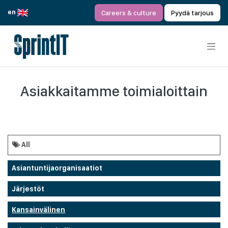
Siirry sisältöön
en
Careers & culture
Pyydä tarjous
Asiakkaitamme toimialoittain
All
Asiantuntijaorganisaatiot
Järjestöt
Kansainvälinen