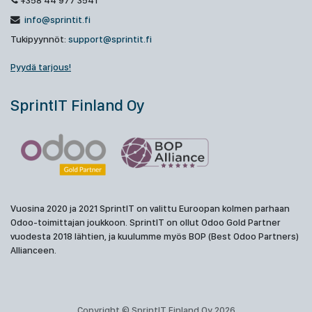
+358 44 977 3541
info@sprintit.fi
Tukipyynnöt:
support@sprintit.fi
Pyydä tarjous!
SprintIT Finland Oy
Vuosina 2020 ja 2021 SprintIT on valittu Euroopan kolmen parhaan
Odoo-toimittajan joukkoon. SprintIT on ollut Odoo Gold Partner
vuodesta 2018 lähtien, ja kuulumme myös BOP (Best Odoo Partners)
Allianceen.
Copyright © SprintIT Finland Oy 2026