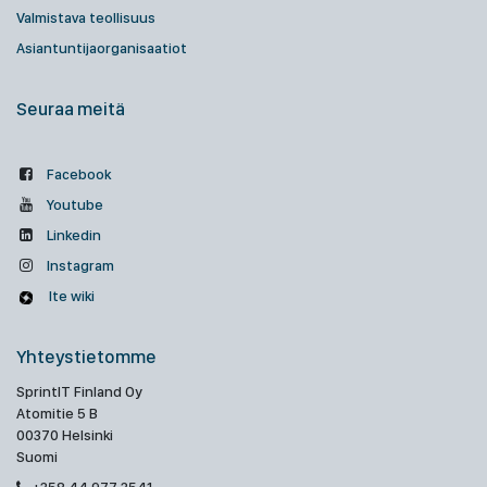
Valmistava teollisuus
Asiantuntijaorganisaatiot
Seuraa meitä
Facebook
Youtube
Linkedin
Instagram
Ite wiki
Yhteystietomme
SprintIT Finland Oy
Atomitie 5 B
00370 Helsinki
Suomi