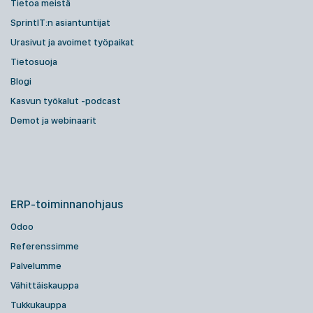
Tietoa meistä
SprintIT:n asiantuntijat
Urasivut ja avoimet työpaikat
Tietosuoja
Blogi
Kasvun työkalut -podcast
Demot ja webinaarit
ERP-toiminnanohjaus
Odoo
Referenssimme
Palvelumme
Vähittäiskauppa
Tukkukauppa