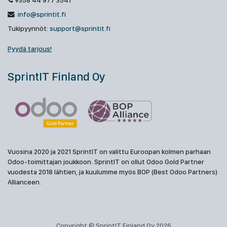
+358 44 977 3541
info@sprintit.fi
Tukipyynnöt:
support@sprintit.fi
Pyydä tarjous!
SprintIT Finland Oy
Vuosina 2020 ja 2021 SprintIT on valittu Euroopan kolmen parhaan
Odoo-toimittajan joukkoon. SprintIT on ollut Odoo Gold Partner
vuodesta 2018 lähtien, ja kuulumme myös BOP (Best Odoo Partners)
Allianceen.
Copyright © SprintIT Finland Oy 2026