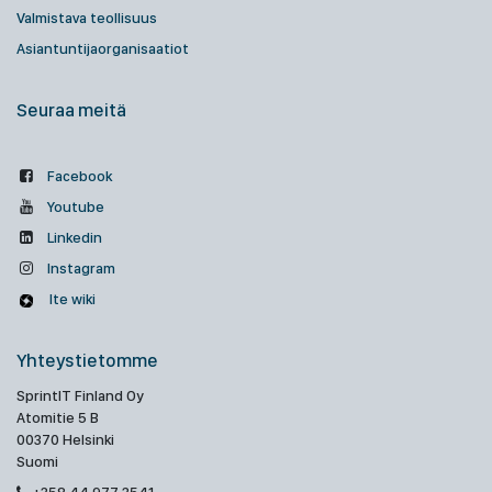
Valmistava teollisuus
Asiantuntijaorganisaatiot
Seuraa meitä
Facebook
Youtube
Linkedin
Instagram
Ite wiki
Yhteystietomme
SprintIT Finland Oy
Atomitie 5 B
00370 Helsinki
Suomi