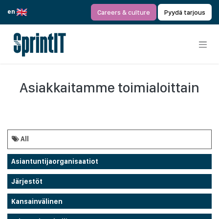
Siirry sisältöön
en
Careers & culture
Pyydä tarjous
Asiakkaitamme toimialoittain
All
Asiantuntijaorganisaatiot
Järjestöt
Kansainvälinen