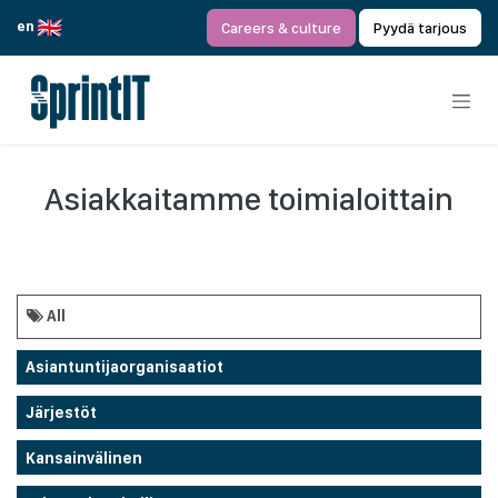
Siirry sisältöön
en
Careers & culture
Pyydä tarjous
Asiakkaitamme toimialoittain
All
Asiantuntijaorganisaatiot
Järjestöt
Kansainvälinen