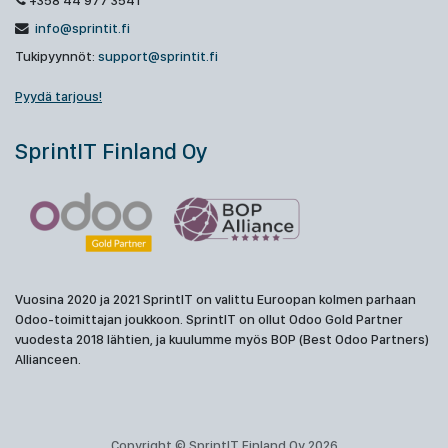
+358 44 977 3541
info@sprintit.fi
Tukipyynnöt:
support@sprintit.fi
Pyydä tarjous!
SprintIT Finland Oy
Vuosina 2020 ja 2021 SprintIT on valittu Euroopan kolmen parhaan
Odoo-toimittajan joukkoon. SprintIT on ollut Odoo Gold Partner
vuodesta 2018 lähtien, ja kuulumme myös BOP (Best Odoo Partners)
Allianceen.
Copyright © SprintIT Finland Oy 2026