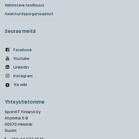
Valmistava teollisuus
Asiantuntijaorganisaatiot
Seuraa meitä
Facebook
Youtube
Linkedin
Instagram
Ite wiki
Yhteystietomme
SprintIT Finland Oy
Atomitie 5 B
00370 Helsinki
Suomi