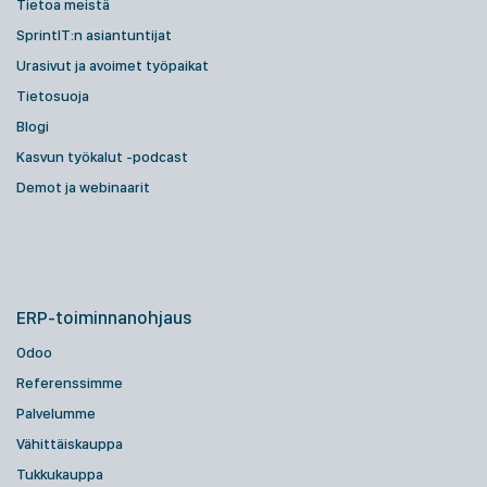
Tietoa meistä
SprintIT:n asiantuntijat
Urasivut ja avoimet työpaikat
Tietosuoja
Blogi
Kasvun työkalut -podcast
Demot ja webinaarit
ERP-toiminnanohjaus
Odoo
Referenssimme
Palvelumme
Vähittäiskauppa
Tukkukauppa