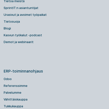
Tietoa meistä
SprintIT:n asiantuntijat
Urasivut ja avoimet työpaikat
Tietosuoja
Blogi
Kasvun työkalut -podcast
Demot ja webinaarit
ERP-toiminnanohjaus
Odoo
Referenssimme
Palvelumme
Vähittäiskauppa
Tukkukauppa