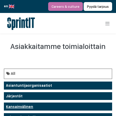
Siirry sisältöön
en
Careers & culture
Pyydä tarjous
Asiakkaitamme toimialoittain
All
Asiantuntijaorganisaatiot
Järjestöt
Kansainvälinen