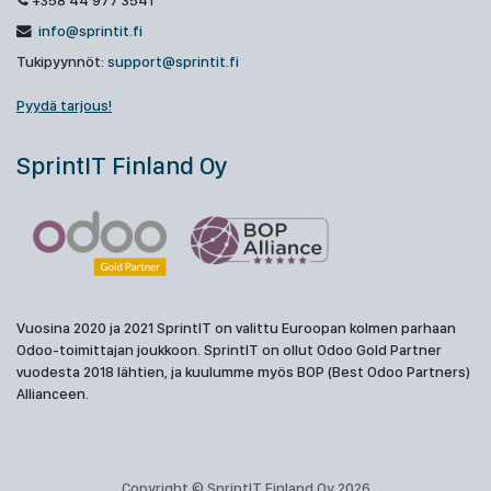
+358 44 977 3541
info@sprintit.fi
Tukipyynnöt:
support@sprintit.fi
Pyydä tarjous!
SprintIT Finland Oy
Vuosina 2020 ja 2021 SprintIT on valittu Euroopan kolmen parhaan
Odoo-toimittajan joukkoon. SprintIT on ollut Odoo Gold Partner
vuodesta 2018 lähtien, ja kuulumme myös BOP (Best Odoo Partners)
Allianceen.
Copyright © SprintIT Finland Oy 2026