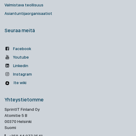
Valmistava teollisuus
Asiantuntijaorganisaatiot
Seuraa meitä
Facebook
Youtube
Linkedin
Instagram
Ite wiki
Yhteystietomme
SprintIT Finland Oy
Atomitie 5 B
00370 Helsinki
Suomi